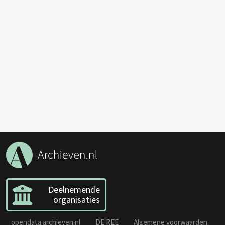
Deelnemende
organisaties
opendata.archieven.nl
DE REE
Algemene voorwaarden