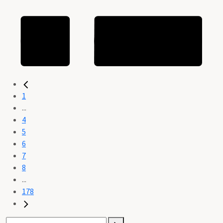
1
...
4
5
6
7
8
...
178