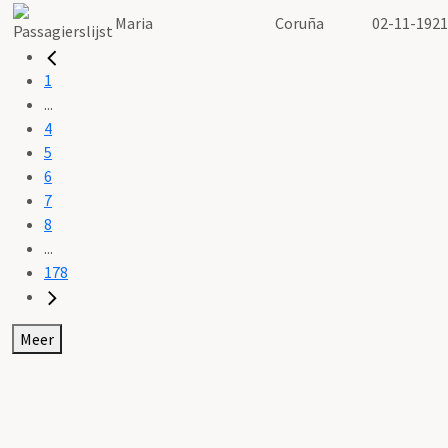
Maria
Coruña
02-11-1921
1
...
4
5
6
7
8
...
178
Meer