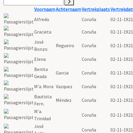
Voornaam
Achternaam
Vertrekplaats
Vertrekda
Alfredo
Coruña
02-11-1921
Gracieta
Coruña
02-11-1921
José
Regueiro
Coruña
02-11-1921
Bonzo
Elena
Coruña
02-11-1921
Benita
Garcia
Coruña
02-11-1921
Geada
M'a. Mora
Vazquez
Coruña
02-11-1921
Bautista
Méndez
Coruña
02-11-1921
Fern.
M'a.
Coruña
02-11-1921
Trinidad
José
Coruña
02-11-1921