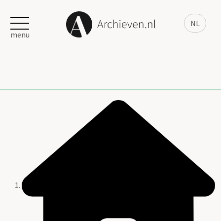
NL
menu