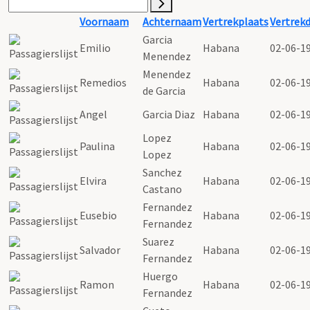
Voornaam
Achternaam
Vertrekplaats
Vertrek
Garcia
Emilio
Habana
02-06-1
Menendez
Menendez
Remedios
Habana
02-06-1
de Garcia
Angel
Garcia Diaz
Habana
02-06-1
Lopez
Paulina
Habana
02-06-1
Lopez
Sanchez
Elvira
Habana
02-06-1
Castano
Fernandez
Eusebio
Habana
02-06-1
Fernandez
Suarez
Salvador
Habana
02-06-1
Fernandez
Huergo
Ramon
Habana
02-06-1
Fernandez