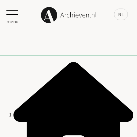
NL
menu