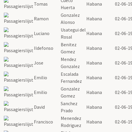
Cueto
Tomas
Habana
02-06-1
Huerta
Gonzalez
Ramon
Habana
02-06-1
Alonso
Usategui del
Luciano
Habana
02-06-1
Rosal
Benitez
Ildefonso
Habana
02-06-1
Gomez
Mendez
Jose
Habana
02-06-1
Gonzalez
Escalada
Emilio
Habana
02-06-1
Fernandez
Gonzalez
Emilio
Habana
02-06-1
Gomez
Sanchez
David
Habana
02-06-1
Prado
Menendez
Francisco
Habana
02-06-1
Rodriguez