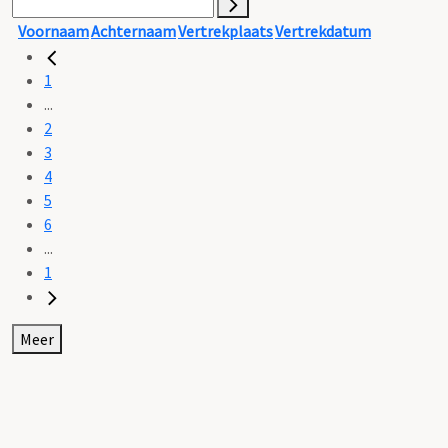
Voornaam
Achternaam
Vertrekplaats
Vertrekdatum
1
...
2
3
4
5
6
...
1
Meer