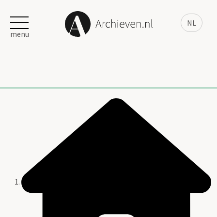
NL
menu