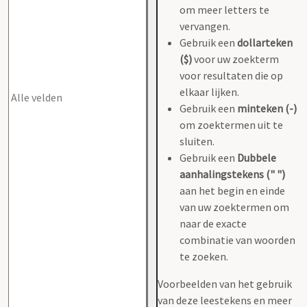
om meer letters te
vervangen.
Gebruik een
dollarteken
($)
voor uw zoekterm
voor resultaten die op
elkaar lijken.
Gebruik een
minteken (-)
om zoektermen uit te
sluiten.
Gebruik een
Dubbele
aanhalingstekens (" ")
aan het begin en einde
van uw zoektermen om
naar de exacte
combinatie van woorden
te zoeken.
Voorbeelden van het gebruik
van deze leestekens en meer