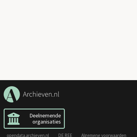
Deelnemende
organisaties
opendata.archieven.nl
DE REE
Algemene voorwaarden