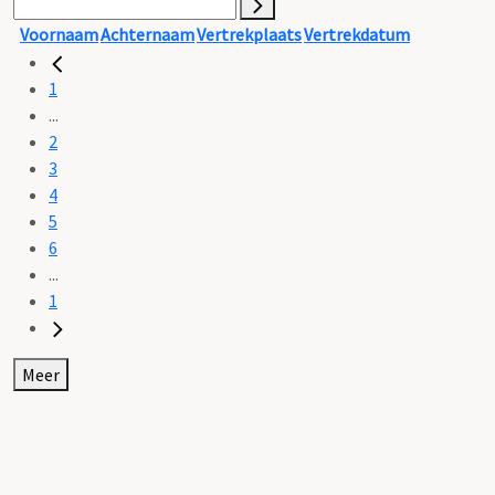
Voornaam
Achternaam
Vertrekplaats
Vertrekdatum
1
...
2
3
4
5
6
...
1
Meer