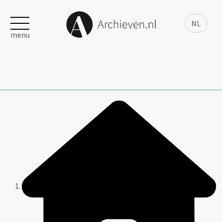
NL
menu