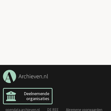
Deelnemende
organisaties
opendata.archieven.nl
DE REE
Algemene voorwaarden