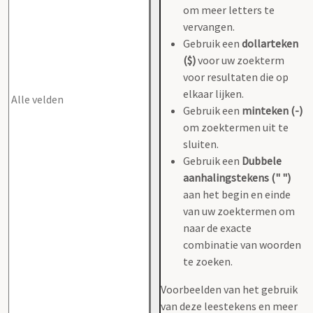
om meer letters te
vervangen.
Gebruik een
dollarteken
($)
voor uw zoekterm
voor resultaten die op
elkaar lijken.
Gebruik een
minteken (-)
om zoektermen uit te
sluiten.
Gebruik een
Dubbele
aanhalingstekens (" ")
aan het begin en einde
van uw zoektermen om
naar de exacte
combinatie van woorden
te zoeken.
Voorbeelden van het gebruik
van deze leestekens en meer