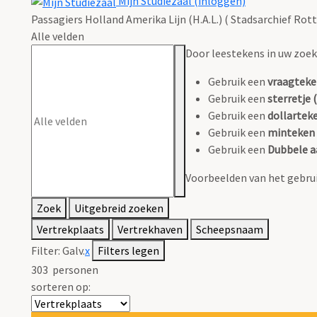
Mijn Studiezaal (inloggen)
Passagiers Holland Amerika Lijn (H.A.L.) ( Stadsarchief Rot
Alle velden
Door leestekens in uw zoeko
Gebruik een
vraagteke
Gebruik een
sterretje (
Gebruik een
dollarteke
Gebruik een
minteken 
Gebruik een
Dubbele a
Voorbeelden van het gebrui
Zoek
Uitgebreid zoeken
Vertrekplaats
Vertrekhaven
Scheepsnaam
Filter:
Galv.
x
Filters legen
303
personen
sorteren op: