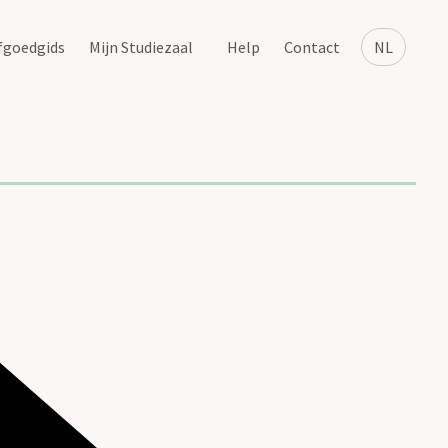
fgoedgids
Mijn Studiezaal
Help
Contact
NL