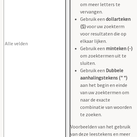
om meer letters te
vervangen.
Gebruik een
dollarteken
($)
voor uw zoekterm
voor resultaten die op
elkaar lijken.
Gebruik een
minteken (-)
om zoektermen uit te
sluiten.
Gebruik een
Dubbele
aanhalingstekens (" ")
aan het begin en einde
van uw zoektermen om
naar de exacte
combinatie van woorden
te zoeken.
Voorbeelden van het gebruik
van deze leestekens en meer