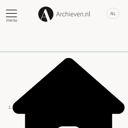
NL
menu