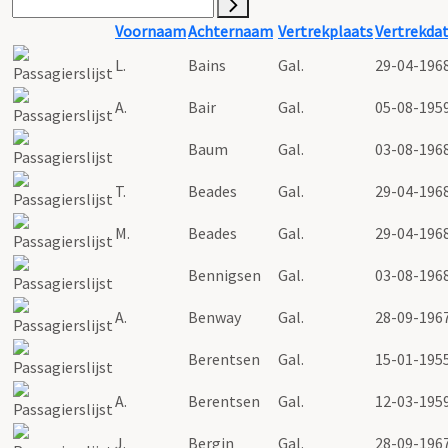
Voornaam
Achternaam
Vertrekplaats
Vertrekda
L.
Bains
Gal.
29-04-196
A.
Bair
Gal.
05-08-195
Baum
Gal.
03-08-196
T.
Beades
Gal.
29-04-196
M.
Beades
Gal.
29-04-196
Bennigsen
Gal.
03-08-196
A.
Benway
Gal.
28-09-196
Berentsen
Gal.
15-01-195
A.
Berentsen
Gal.
12-03-195
J.
Bergin
Gal.
28-09-196