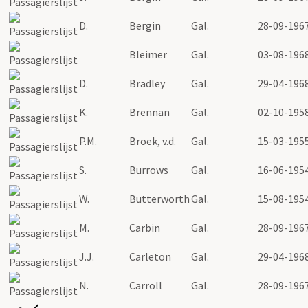
D.
Bergin
Gal.
28-09-196
Bleimer
Gal.
03-08-196
D.
Bradley
Gal.
29-04-196
K.
Brennan
Gal.
02-10-195
P.M.
Broek, v.d.
Gal.
15-03-195
S.
Burrows
Gal.
16-06-195
W.
Butterworth
Gal.
15-08-195
M.
Carbin
Gal.
28-09-196
J.J.
Carleton
Gal.
29-04-196
N.
Carroll
Gal.
28-09-196