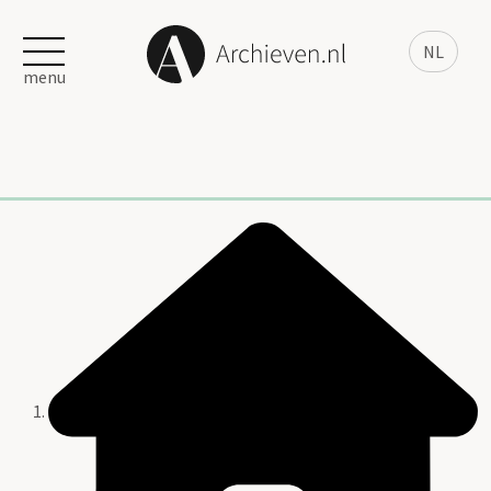
NL
menu