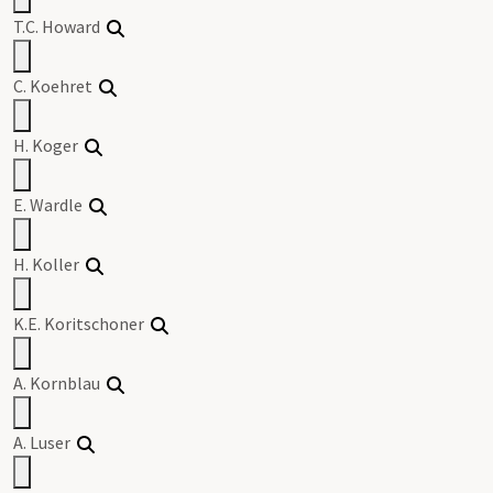
T.C. Howard
C. Koehret
H. Koger
E. Wardle
H. Koller
K.E. Koritschoner
A. Kornblau
A. Luser