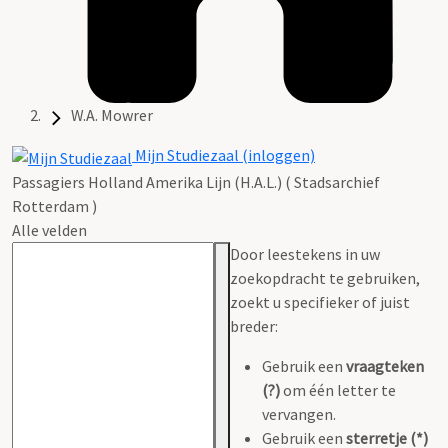
W.A. Mowrer
Mijn Studiezaal (inloggen)
Passagiers Holland Amerika Lijn (H.A.L.) ( Stadsarchief
Rotterdam )
Alle velden
Door leestekens in uw
zoekopdracht te gebruiken,
zoekt u specifieker of juist
breder:
Gebruik een
vraagteken
(?)
om één letter te
vervangen.
Gebruik een
sterretje (*)