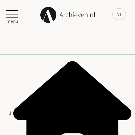
NL
menu