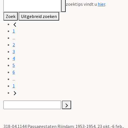
zoektips vindt u
hier
.
Zoek
Uitgebreid zoeken
1
...
2
3
4
5
6
...
1
318-04.1144 Passagestaten Rijndam: 1953-1954, 23 okt.-6 feb.,