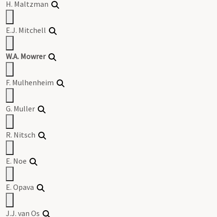
H. Maltzman
E.J. Mitchell
W.A. Mowrer
F. Mulhenheim
G. Muller
R. Nitsch
E. Noe
E. Opava
J.J. van Os