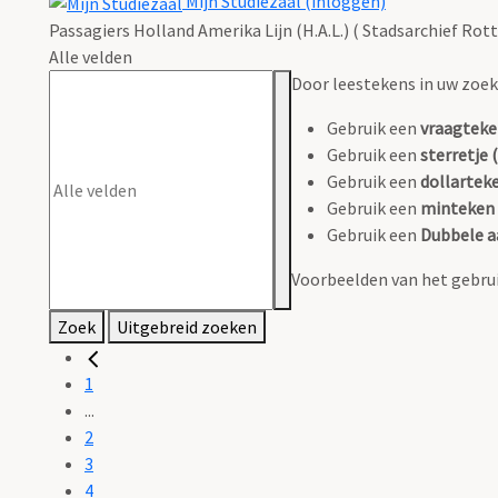
Mijn Studiezaal (inloggen)
Passagiers Holland Amerika Lijn (H.A.L.) ( Stadsarchief Rot
Alle velden
Door leestekens in uw zoeko
Gebruik een
vraagteke
Gebruik een
sterretje (
Gebruik een
dollarteke
Gebruik een
minteken 
Gebruik een
Dubbele a
Voorbeelden van het gebrui
Zoek
Uitgebreid zoeken
1
...
2
3
4