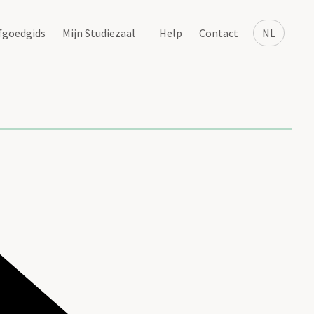
fgoedgids
Mijn Studiezaal
Help
Contact
NL