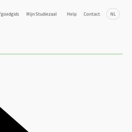
fgoedgids
Mijn Studiezaal
Help
Contact
NL