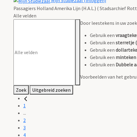
Mijn Studiezaal (inloggen)
Passagiers Holland Amerika Lijn (H.A.L.) ( Stadsarchief Rot
Alle velden
Door leestekens in uw zoeko
Gebruik een
vraagteke
Gebruik een
sterretje (
Gebruik een
dollarteke
Gebruik een
minteken 
Gebruik een
Dubbele a
Voorbeelden van het gebrui
Zoek
Uitgebreid zoeken
1
...
2
3
4