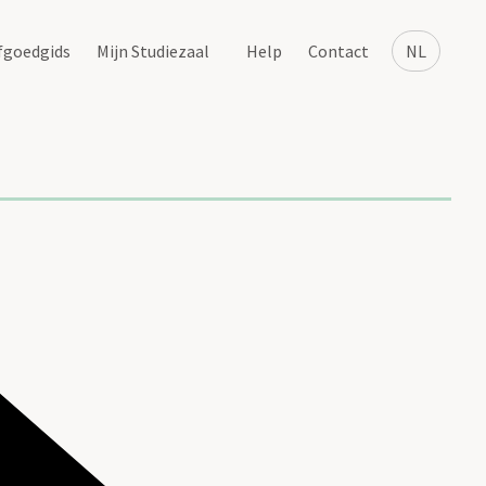
fgoedgids
Mijn Studiezaal
Help
Contact
NL