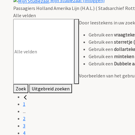
Mijn Studiezaal (inloggen)
Passagiers Holland Amerika Lijn (H.A.L.) ( Stadsarchief Rot
Alle velden
Door leestekens in uw zoeko
Gebruik een
vraagteke
Gebruik een
sterretje (
Gebruik een
dollarteke
Gebruik een
minteken 
Gebruik een
Dubbele a
Voorbeelden van het gebrui
Zoek
Uitgebreid zoeken
1
...
2
3
4