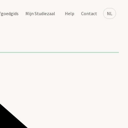
fgoedgids
Mijn Studiezaal
Help
Contact
NL