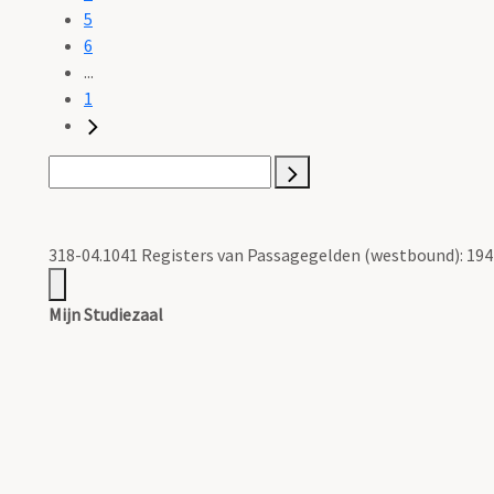
5
6
...
1
318-04.1041 Registers van Passagegelden (westbound): 194
Mijn Studiezaal