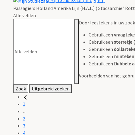
Mijn Studiezaal (inloggen)
Passagiers Holland Amerika Lijn (H.A.L.) ( Stadsarchief Rot
Alle velden
Door leestekens in uw zoeko
Gebruik een
vraagteke
Gebruik een
sterretje (
Gebruik een
dollarteke
Gebruik een
minteken 
Gebruik een
Dubbele a
Voorbeelden van het gebrui
Zoek
Uitgebreid zoeken
1
...
2
3
4