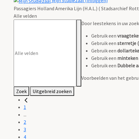
Mijn Studiezaal (inloggen)
Passagiers Holland Amerika Lijn (H.A.L.) ( Stadsarchief Rot
Alle velden
Door leestekens in uw zoeko
Gebruik een
vraagteke
Gebruik een
sterretje (
Gebruik een
dollarteke
Gebruik een
minteken 
Gebruik een
Dubbele a
Voorbeelden van het gebrui
Zoek
Uitgebreid zoeken
1
...
2
3
4