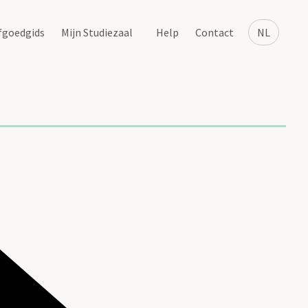
fgoedgids
Mijn Studiezaal
Help
Contact
NL