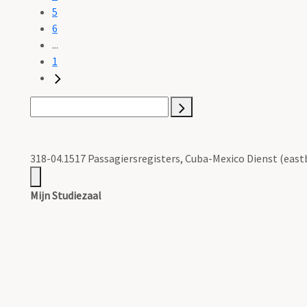
5
6
...
1
318-04.1517 Passagiersregisters, Cuba-Mexico Dienst (eastb
Mijn Studiezaal