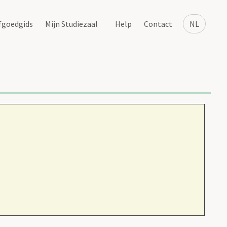
fgoedgids
Mijn Studiezaal
Help
Contact
NL