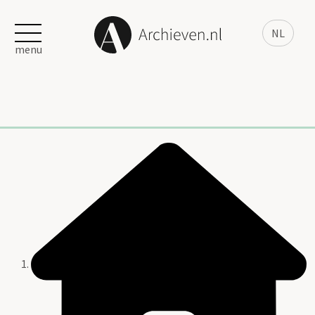
NL
menu