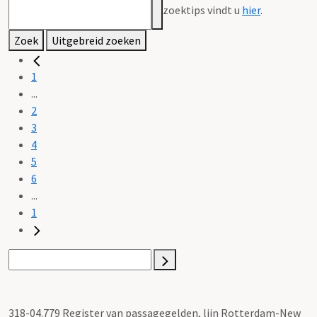
zoektips vindt u
hier
.
Zoek
Uitgebreid zoeken
1
...
2
3
4
5
6
...
1
318-04.779 Register van passagegelden, lijn Rotterdam-New