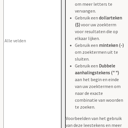
om meer letters te
vervangen.
Gebruik een
dollarteken
($)
voor uw zoekterm
voor resultaten die op
elkaar lijken.
Gebruik een
minteken (-)
om zoektermen uit te
sluiten.
Gebruik een
Dubbele
aanhalingstekens (" ")
aan het begin en einde
van uw zoektermen om
naar de exacte
combinatie van woorden
te zoeken.
Voorbeelden van het gebruik
van deze leestekens en meer