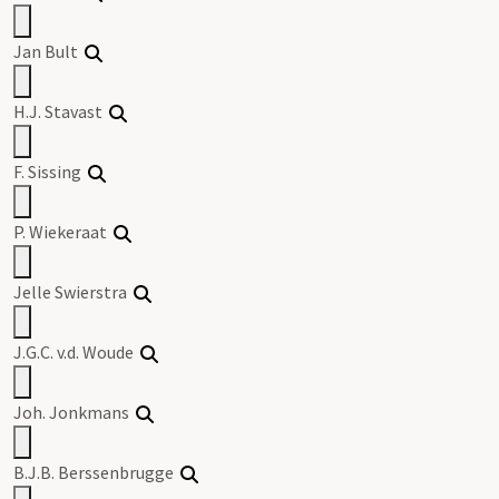
Jan Bult
H.J. Stavast
F. Sissing
P. Wiekeraat
Jelle Swierstra
J.G.C. v.d. Woude
Joh. Jonkmans
B.J.B. Berssenbrugge