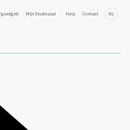
fgoedgids
Mijn Studiezaal
Help
Contact
NL