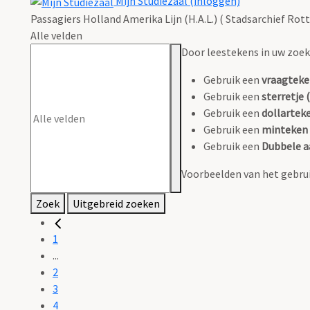
Mijn Studiezaal (inloggen)
Passagiers Holland Amerika Lijn (H.A.L.) ( Stadsarchief Rot
Alle velden
Door leestekens in uw zoeko
Gebruik een
vraagteke
Gebruik een
sterretje (
Gebruik een
dollarteke
Gebruik een
minteken 
Gebruik een
Dubbele a
Voorbeelden van het gebrui
Zoek
Uitgebreid zoeken
1
...
2
3
4