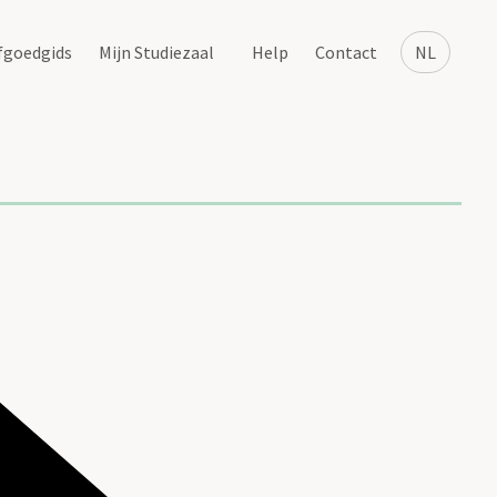
fgoedgids
Mijn Studiezaal
Help
Contact
NL