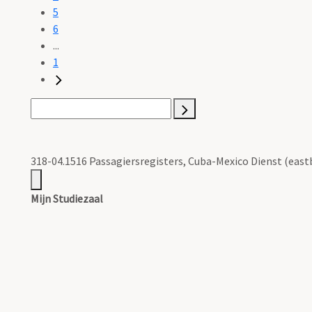
5
6
...
1
318-04.1516 Passagiersregisters, Cuba-Mexico Dienst (eastb
Mijn Studiezaal