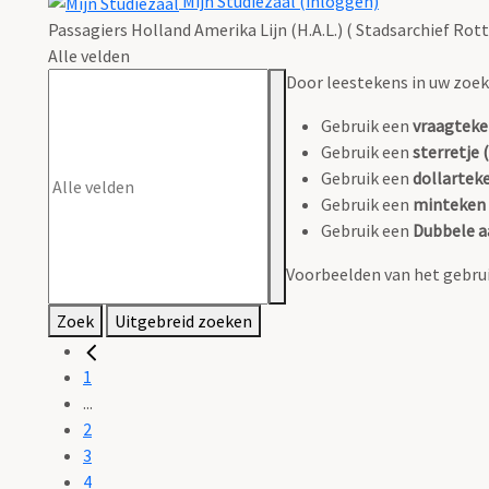
Mijn Studiezaal (inloggen)
Passagiers Holland Amerika Lijn (H.A.L.) ( Stadsarchief Rot
Alle velden
Door leestekens in uw zoeko
Gebruik een
vraagteke
Gebruik een
sterretje (
Gebruik een
dollarteke
Gebruik een
minteken 
Gebruik een
Dubbele a
Voorbeelden van het gebrui
Zoek
Uitgebreid zoeken
1
...
2
3
4