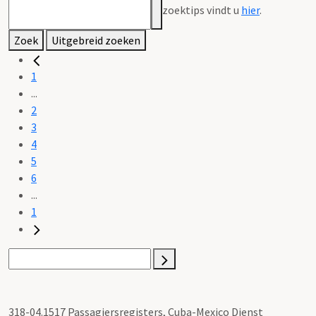
zoektips vindt u
hier
.
Zoek
Uitgebreid zoeken
1
...
2
3
4
5
6
...
1
318-04.1517 Passagiersregisters, Cuba-Mexico Dienst