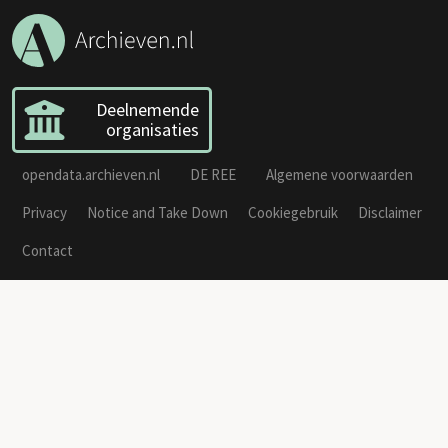
Deelnemende
organisaties
opendata.archieven.nl
DE REE
Algemene voorwaarden
Privacy
Notice and Take Down
Cookiegebruik
Disclaimer
Contact