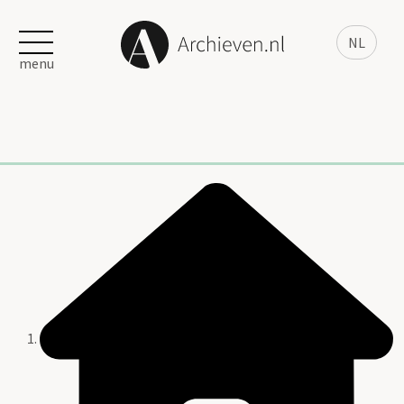
NL
menu