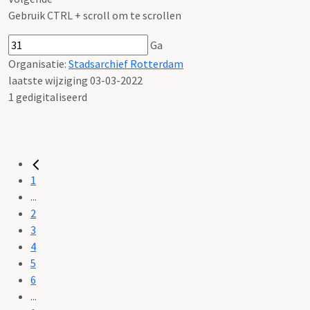
Gebruik CTRL + scroll om te scrollen
Ga
Organisatie:
Stadsarchief Rotterdam
laatste wijziging 03-03-2022
1 gedigitaliseerd
1
...
2
3
4
5
6
...