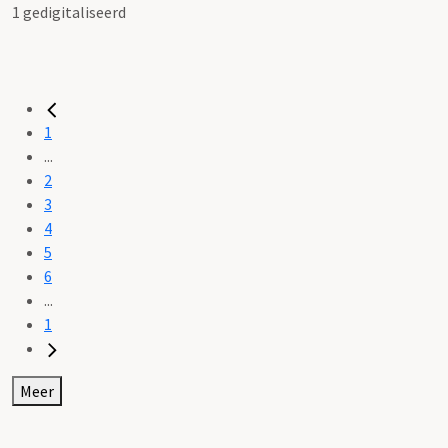
1 gedigitaliseerd
1
...
2
3
4
5
6
...
1
Meer