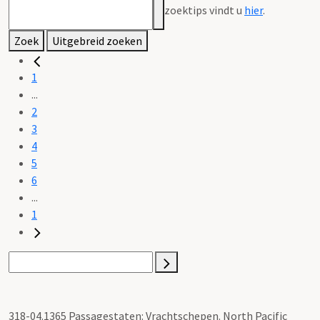
zoektips vindt u
hier
.
Zoek
Uitgebreid zoeken
1
...
2
3
4
5
6
...
1
318-04.1365 Passagestaten: Vrachtschepen. North Pacific