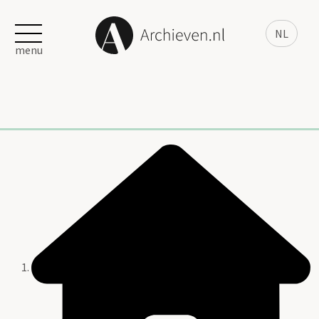
NL
menu