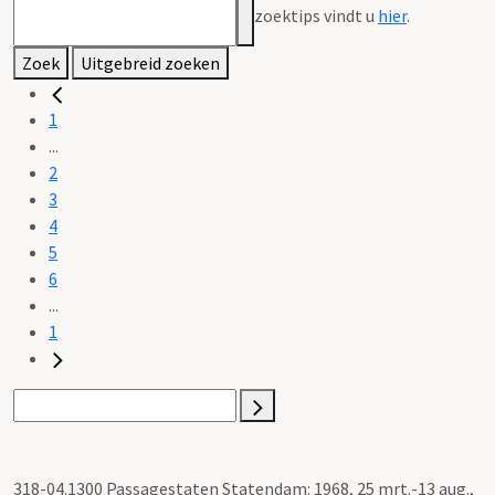
zoektips vindt u
hier
.
Zoek
Uitgebreid zoeken
1
...
2
3
4
5
6
...
1
318-04.1300 Passagestaten Statendam: 1968, 25 mrt.-13 aug.,