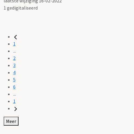
laatste wijziging 16-02-2022
1 gedigitaliseerd
1
...
2
3
4
5
6
...
1
Meer