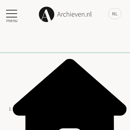
NL
menu