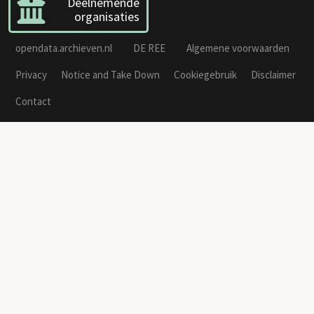
Deelnemende
organisaties
opendata.archieven.nl
DE REE
Algemene voorwaarden
Privacy
Notice and Take Down
Cookiegebruik
Disclaimer
Contact