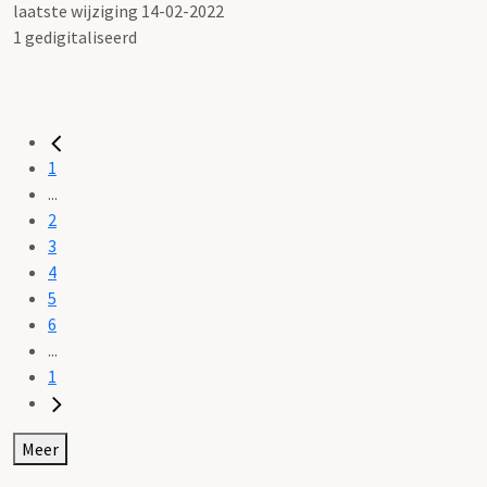
laatste wijziging 14-02-2022
1 gedigitaliseerd
1
...
2
3
4
5
6
...
1
Meer