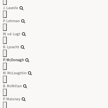
J. Lavelle
P. Lehman
W. v.d. Lugt
B. Lysacht
P. McDonagh
M. McLoughlin
B. McMillan
P. Maloney