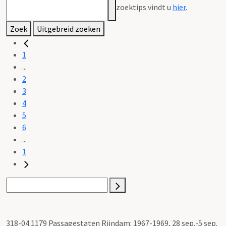
zoektips vindt u
hier
.
Zoek
Uitgebreid zoeken
1
...
2
3
4
5
6
...
1
318-04.1179 Passagestaten Rijndam: 1967-1969, 28 sep.-5 sep.