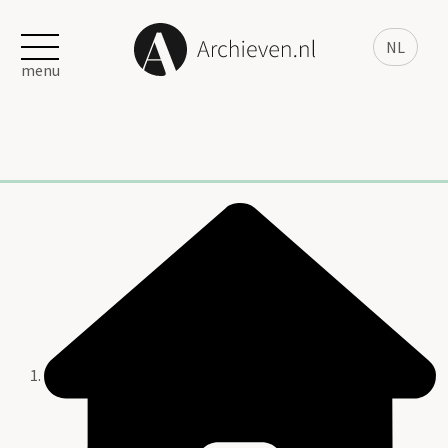
NL
menu