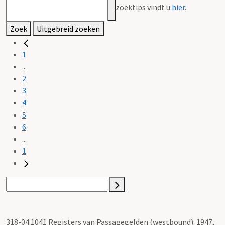
zoektips vindt u
hier
.
Zoek
Uitgebreid zoeken
1
...
2
3
4
5
6
...
1
318-04.1041 Registers van Passagegelden (westbound): 1947,