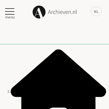
NL
menu