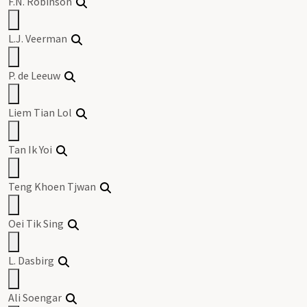
F.N. Robinson
L.J. Veerman
P. de Leeuw
Liem Tian Lol
Tan Ik Yoi
Teng Khoen Tjwan
Oei Tik Sing
L. Dasbirg
Ali Soengar