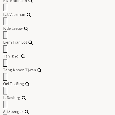
F.N. Robinson
L.J. Veerman
P. de Leeuw
Liem Tian Lol
Tan Ik Yoi
Teng Khoen Tjwan
Oei Tik Sing
L. Dasbirg
Ali Soengar