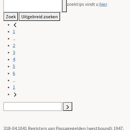
zoektips vindt u
hier
.
Zoek
Uitgebreid zoeken
1
...
2
3
4
5
6
...
1
318-04.1041 Registers van Passagegelden (westbound): 1947,