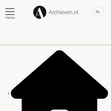
NL
menu