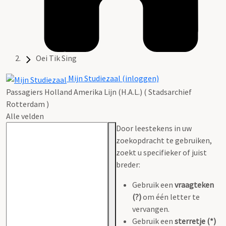
Oei Tik Sing
Mijn Studiezaal (inloggen)
Passagiers Holland Amerika Lijn (H.A.L.) ( Stadsarchief
Rotterdam )
Alle velden
Door leestekens in uw
zoekopdracht te gebruiken,
zoekt u specifieker of juist
breder:
Gebruik een
vraagteken
(?)
om één letter te
vervangen.
Gebruik een
sterretje (*)