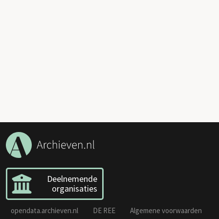
Deelnemende
organisaties
opendata.archieven.nl
DE REE
Algemene voorwaarden