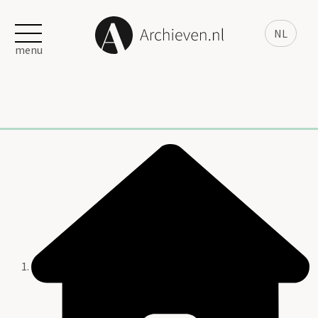
NL
menu