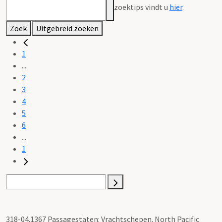
zoektips vindt u
hier
.
Zoek
Uitgebreid zoeken
1
...
2
3
4
5
6
...
1
318-04.1367 Passagestaten: Vrachtschepen. North Pacific