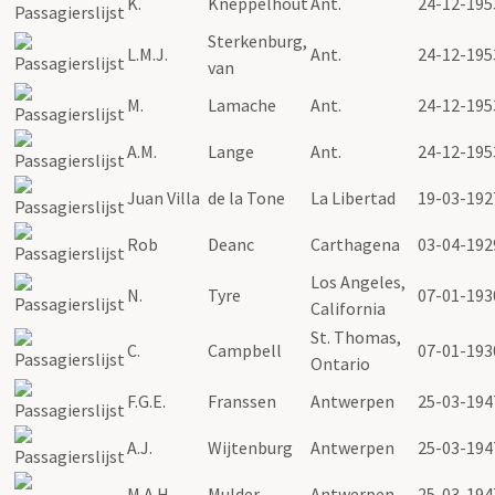
K.
Kneppelhout
Ant.
24-12-195
Sterkenburg,
L.M.J.
Ant.
24-12-195
van
M.
Lamache
Ant.
24-12-195
A.M.
Lange
Ant.
24-12-195
Juan Villa
de la Tone
La Libertad
19-03-192
Rob
Deanc
Carthagena
03-04-192
Los Angeles,
N.
Tyre
07-01-193
California
St. Thomas,
C.
Campbell
07-01-193
Ontario
F.G.E.
Franssen
Antwerpen
25-03-194
A.J.
Wijtenburg
Antwerpen
25-03-194
M.A.H.
Mulder
Antwerpen
25-03-194