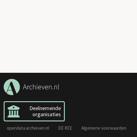
Deelnemende
organisaties
opendata.archieven.nl
DE REE
Algemene voorwaarden