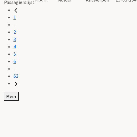
1
...
2
3
4
5
6
...
62
Meer