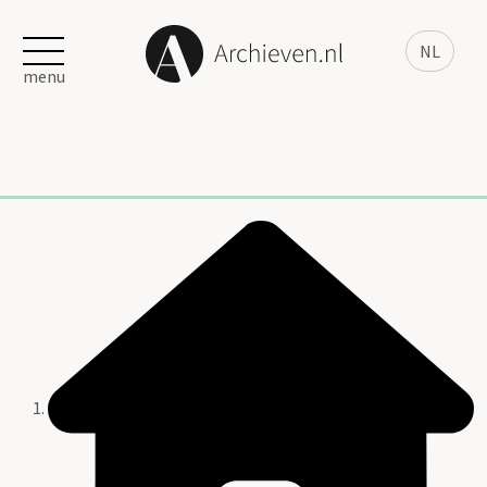
NL
menu