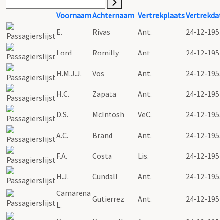
Voornaam
Achternaam
Vertrekplaats
Vertrekd
E.
Rivas
Ant.
24-12-195
Lord
Romilly
Ant.
24-12-195
H.M.J.J.
Vos
Ant.
24-12-195
H.C.
Zapata
Ant.
24-12-195
D.S.
McIntosh
VeC.
24-12-195
A.C.
Brand
Ant.
24-12-195
F.A.
Costa
Lis.
24-12-195
H.J.
Cundall
Ant.
24-12-195
Camarena
Gutierrez
Ant.
24-12-195
L.