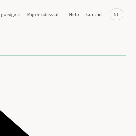
fgoedgids
Mijn Studiezaal
Help
Contact
NL