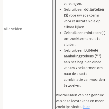
vervangen.
Gebruik een
dollarteken
($)
voor uw zoekterm
voor resultaten die op
elkaar lijken.
Gebruik een
minteken (-)
om zoektermen uit te
sluiten.
Gebruik een
Dubbele
aanhalingstekens (" ")
aan het begin en einde
van uw zoektermen om
naar de exacte
combinatie van woorden
te zoeken.
Voorbeelden van het gebruik
van deze leestekens en meer
zoektips vindt u
hier
.