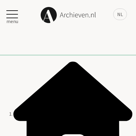
NL
menu