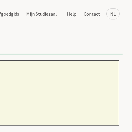
fgoedgids
Mijn Studiezaal
Help
Contact
NL