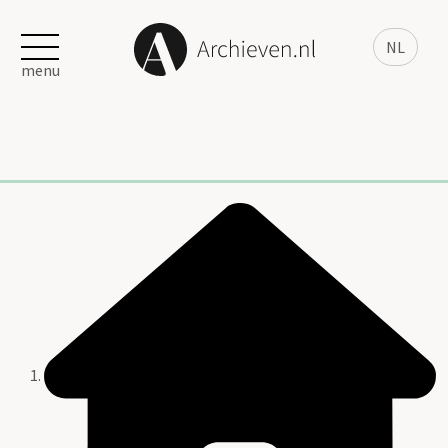
NL
menu