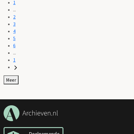
1
...
2
3
4
5
6
...
1
Meer
Deelnemende