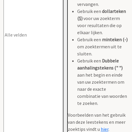
vervangen.
Gebruik een
dollarteken
($)
voor uw zoekterm
voor resultaten die op
elkaar lijken.
Gebruik een
minteken (-)
om zoektermen uit te
sluiten.
Gebruik een
Dubbele
aanhalingstekens (" ")
aan het begin en einde
van uw zoektermen om
naar de exacte
combinatie van woorden
te zoeken.
Voorbeelden van het gebruik
van deze leestekens en meer
zoektips vindt u
hier
.