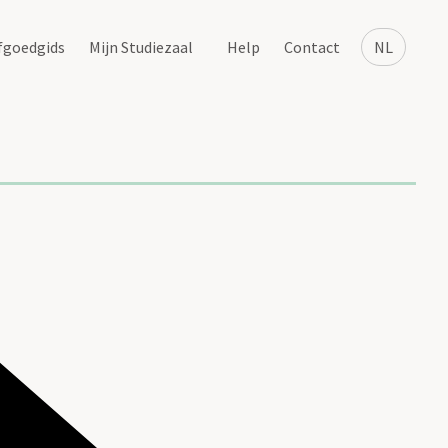
fgoedgids
Mijn Studiezaal
Help
Contact
NL