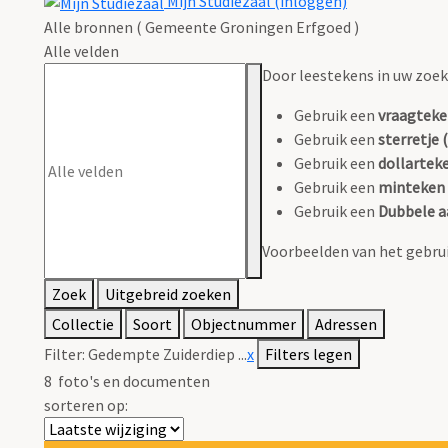
Mijn Studiezaal (inloggen)
Alle bronnen ( Gemeente Groningen Erfgoed )
Alle velden
Door leestekens in uw zoeko
Gebruik een
vraagteke
Gebruik een
sterretje (
Gebruik een
dollarteke
Gebruik een
minteken 
Gebruik een
Dubbele a
Voorbeelden van het gebrui
Zoek
Uitgebreid zoeken
Collectie
Soort
Objectnummer
Adressen
Filter:
Gedempte Zuiderdiep ...
x
Filters legen
8
foto's en documenten
sorteren op: