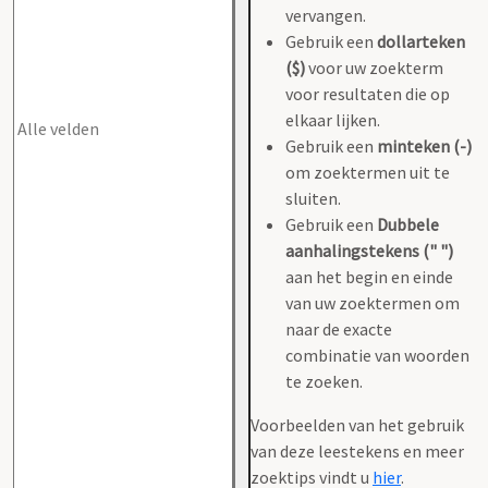
vervangen.
Gebruik een
dollarteken
($)
voor uw zoekterm
voor resultaten die op
elkaar lijken.
Gebruik een
minteken (-)
om zoektermen uit te
sluiten.
Gebruik een
Dubbele
aanhalingstekens (" ")
aan het begin en einde
van uw zoektermen om
naar de exacte
combinatie van woorden
te zoeken.
Voorbeelden van het gebruik
van deze leestekens en meer
zoektips vindt u
hier
.