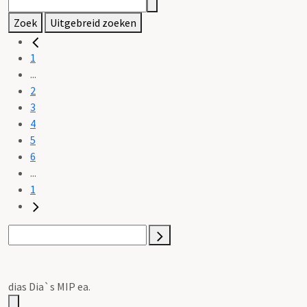
Zoek
Uitgebreid zoeken
1
...
2
3
4
5
6
...
1
dias Dia`s MIP ea.