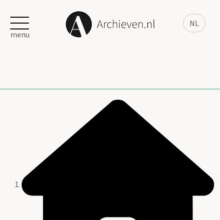
NL
menu