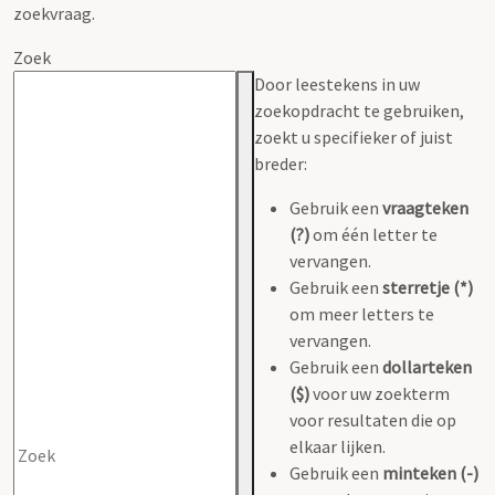
zoekvraag.
Zoek
Door leestekens in uw
zoekopdracht te gebruiken,
zoekt u specifieker of juist
breder:
Gebruik een
vraagteken
(?)
om één letter te
vervangen.
Gebruik een
sterretje (*)
om meer letters te
vervangen.
Gebruik een
dollarteken
($)
voor uw zoekterm
voor resultaten die op
elkaar lijken.
Gebruik een
minteken (-)