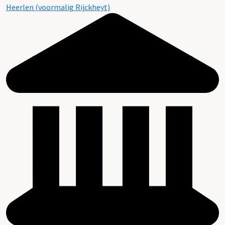
Heerlen (voormalig Rijckheyt)