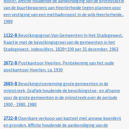
Nooit!, Affiche houdende de aankondiging van de protestactie
van de buurtbewoners van Heerlerheide tegen plannen voor
een vestiging van een methadonpost in de wijk Heerlerheide.,
1989
1122-B
Bevolkingsgroei Van Gemeenten In Het Stadsgewest,
Kaartje met de bevolkingsgroei van de gemeenten in het
Stadsgewest, indexcijfers, 1829=100 per 31 december, 1963
2672-B
Postkantoor Heerlen, Pentekening van het oude
postkantoor Heerlen, ca. 1930
2683-B
Bevolkingstoeneming grote gemeenten in de
mijnstreek, Grafiek houdende de bevolkingstoe- en afname
voor de grote gemeenten in de mijnstreek over de periode
1900 - 1980, 1980
2722-B
Openbare verkoop van kasteel met annexe boerderij
en gronden, Affiche houdende de aankondiging van de