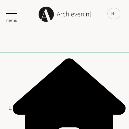
NL
menu