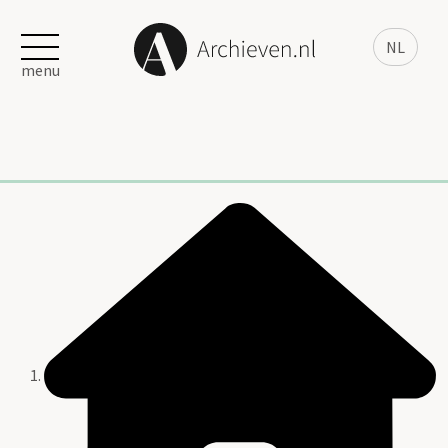
NL
menu