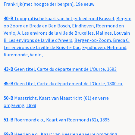
Frankrijk(met hoogte der bergen), 19e eeuw
40-B
Topografische kaart van het gebied rond Brussel, Bergen
op Zoom en Breda en Den Bosch, Eindhoven, Roermond en
Venlo, A. Les environs de la ville de Bruxelles, Malines, Louvain
B. Les environs de la ville d'Anvers, Bergen-op-Zoom, Breda C.
Les environs de la ville de Bois-le-Duc, Eyndhoven, Helmond,
Ruremonde, Venlo,
43-B
Geen titel, Carte du département de L'Ourte, 1693
45-B
Geen titel, Carte du département de L'Ourte, 1800 ca.
50-B
Maastricht, Kaart van Maastricht (61) en verre
omgeving, 1898
51-B
Roermond e.o., Kaart van Roermond (62), 1895
69-B
Heerlen e.o., Kaart van Heerlen en verre omgeving,