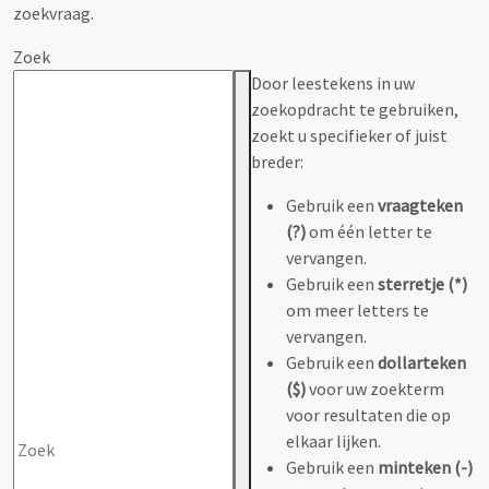
zoekvraag.
Zoek
Door leestekens in uw
zoekopdracht te gebruiken,
zoekt u specifieker of juist
breder:
Gebruik een
vraagteken
(?)
om één letter te
vervangen.
Gebruik een
sterretje (*)
om meer letters te
vervangen.
Gebruik een
dollarteken
($)
voor uw zoekterm
voor resultaten die op
elkaar lijken.
Gebruik een
minteken (-)