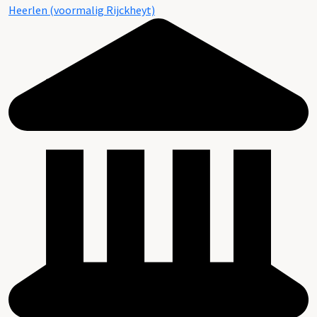
Heerlen (voormalig Rijckheyt)