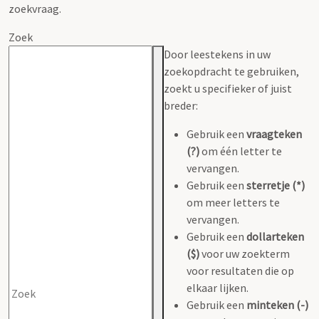
zoekvraag.
Zoek
Door leestekens in uw
zoekopdracht te gebruiken,
zoekt u specifieker of juist
breder:
Gebruik een
vraagteken
(?)
om één letter te
vervangen.
Gebruik een
sterretje (*)
om meer letters te
vervangen.
Gebruik een
dollarteken
($)
voor uw zoekterm
voor resultaten die op
elkaar lijken.
Gebruik een
minteken (-)