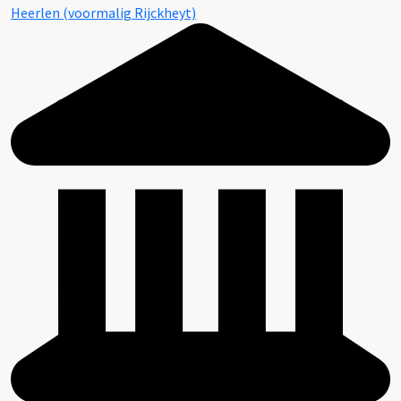
Heerlen (voormalig Rijckheyt)