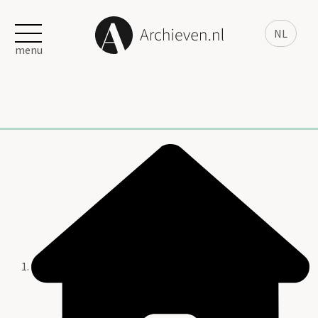
NL
menu