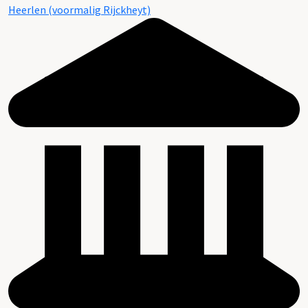
Heerlen (voormalig Rijckheyt)