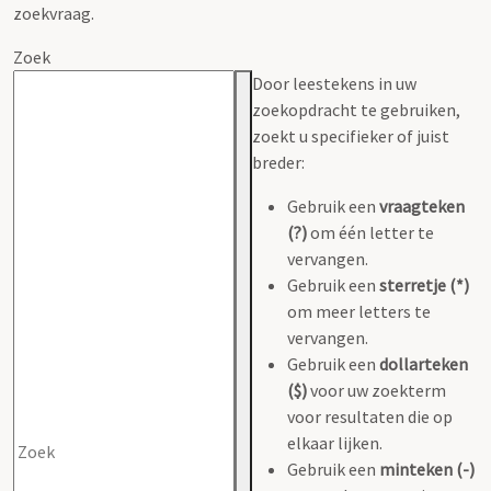
zoekvraag.
Zoek
Door leestekens in uw
zoekopdracht te gebruiken,
zoekt u specifieker of juist
breder:
Gebruik een
vraagteken
(?)
om één letter te
vervangen.
Gebruik een
sterretje (*)
om meer letters te
vervangen.
Gebruik een
dollarteken
($)
voor uw zoekterm
voor resultaten die op
elkaar lijken.
Gebruik een
minteken (-)