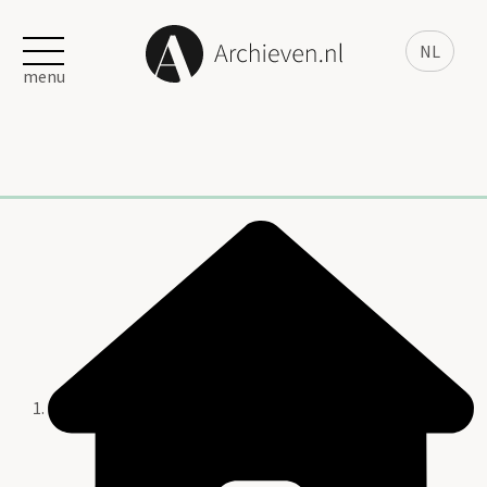
NL
menu