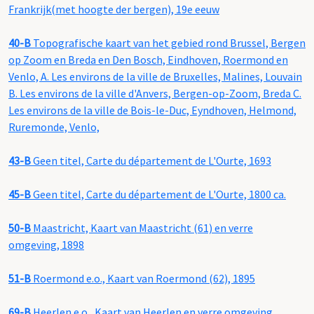
Frankrijk(met hoogte der bergen), 19e eeuw
40-B
Topografische kaart van het gebied rond Brussel, Bergen
op Zoom en Breda en Den Bosch, Eindhoven, Roermond en
Venlo, A. Les environs de la ville de Bruxelles, Malines, Louvain
B. Les environs de la ville d'Anvers, Bergen-op-Zoom, Breda C.
Les environs de la ville de Bois-le-Duc, Eyndhoven, Helmond,
Ruremonde, Venlo,
43-B
Geen titel, Carte du département de L'Ourte, 1693
45-B
Geen titel, Carte du département de L'Ourte, 1800 ca.
50-B
Maastricht, Kaart van Maastricht (61) en verre
omgeving, 1898
51-B
Roermond e.o., Kaart van Roermond (62), 1895
69-B
Heerlen e.o., Kaart van Heerlen en verre omgeving,