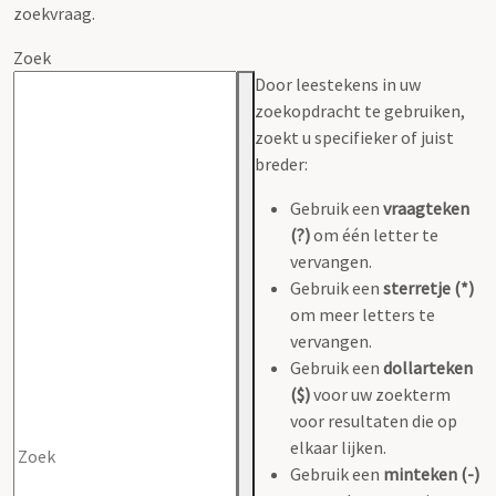
zoekvraag.
Zoek
Door leestekens in uw
zoekopdracht te gebruiken,
zoekt u specifieker of juist
breder:
Gebruik een
vraagteken
(?)
om één letter te
vervangen.
Gebruik een
sterretje (*)
om meer letters te
vervangen.
Gebruik een
dollarteken
($)
voor uw zoekterm
voor resultaten die op
elkaar lijken.
Gebruik een
minteken (-)