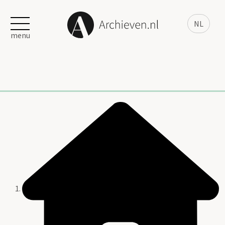
NL
menu