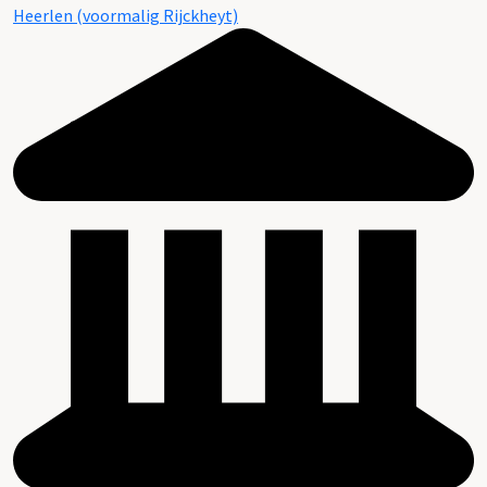
Heerlen (voormalig Rijckheyt)