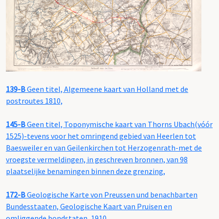
139-B
Geen titel, Algemeene kaart van Holland met de
postroutes 1810,
145-B
Geen titel, Toponymische kaart van Thorns Ubach(vóór
1525)-tevens voor het omringend gebied van Heerlen tot
Baesweiler en van Geilenkirchen tot Herzogenrath-met de
vroegste vermeldingen, in geschreven bronnen, van 98
plaatselijke benamingen binnen deze grenzing,
172-B
Geologische Karte von Preussen und benachbarten
Bundesstaaten, Geologische Kaart van Pruisen en
omliggende bondstaten, 1910