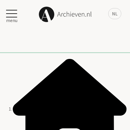
NL
menu