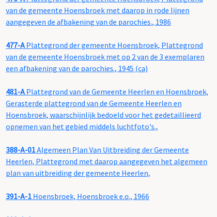
van de gemeente Hoensbroek met daarop in rode lijnen
aangegeven de afbakening van de parochies., 1986
477-A
Plattegrond der gemeente Hoensbroek, Plattegrond
van de gemeente Hoensbroek met op 2 van de 3 exemplaren
een afbakening van de parochies., 1945 (ca)
481-A
Plattegrond van de Gemeente Heerlen en Hoensbroek,
Gerasterde plattegrond van de Gemeente Heerlen en
Hoensbroek, waarschijnlijk bedoeld voor het gedetaillieerd
opnemen van het gebied middels luchtfoto's.,
388-A-01
Algemeen Plan Van Uitbreiding der Gemeente
Heerlen, Plattegrond met daarop aangegeven het algemeen
plan van uitbreiding der gemeente Heerlen,
391-A-1
Hoensbroek, Hoensbroek e.o., 1966