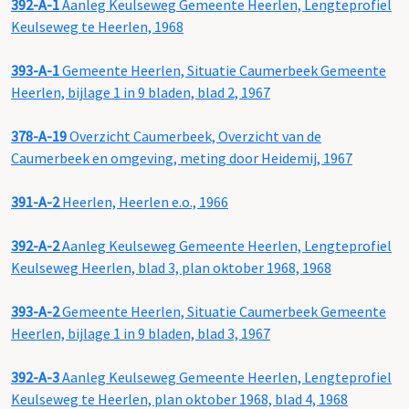
392-A-1
Aanleg Keulseweg Gemeente Heerlen, Lengteprofiel
Keulseweg te Heerlen, 1968
393-A-1
Gemeente Heerlen, Situatie Caumerbeek Gemeente
Heerlen, bijlage 1 in 9 bladen, blad 2, 1967
378-A-19
Overzicht Caumerbeek, Overzicht van de
Caumerbeek en omgeving, meting door Heidemij, 1967
391-A-2
Heerlen, Heerlen e.o., 1966
392-A-2
Aanleg Keulseweg Gemeente Heerlen, Lengteprofiel
Keulseweg Heerlen, blad 3, plan oktober 1968, 1968
393-A-2
Gemeente Heerlen, Situatie Caumerbeek Gemeente
Heerlen, bijlage 1 in 9 bladen, blad 3, 1967
392-A-3
Aanleg Keulseweg Gemeente Heerlen, Lengteprofiel
Keulseweg te Heerlen, plan oktober 1968, blad 4, 1968