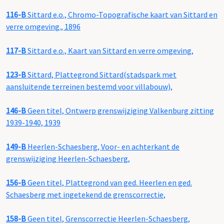
116-B
Sittard e.o., Chromo-Topografische kaart van Sittard en
verre omgeving., 1896
117-B
Sittard e.o., Kaart van Sittard en verre omgeving,
123-B
Sittard, Plattegrond Sittard(stadspark met
aansluitende terreinen bestemd voor villabouw),
146-B
Geen titel, Ontwerp grenswijziging Valkenburg zitting
1939-1940, 1939
149-B
Heerlen-Schaesberg, Voor- en achterkant de
grenswijziging Heerlen-Schaesberg,
156-B
Geen titel, Plattegrond van ged. Heerlen en ged.
Schaesberg met ingetekend de grenscorrectie,
158-B
Geen titel, Grenscorrectie Heerlen-Schaesberg,