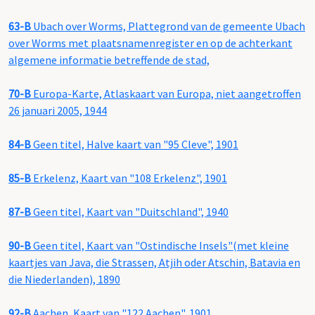
63-B
Ubach over Worms, Plattegrond van de gemeente Ubach
over Worms met plaatsnamenregister en op de achterkant
algemene informatie betreffende de stad,
70-B
Europa-Karte, Atlaskaart van Europa, niet aangetroffen
26 januari 2005, 1944
84-B
Geen titel, Halve kaart van "95 Cleve", 1901
85-B
Erkelenz, Kaart van "108 Erkelenz", 1901
87-B
Geen titel, Kaart van "Duitschland", 1940
90-B
Geen titel, Kaart van "Ostindische Insels"(met kleine
kaartjes van Java, die Strassen, Atjih oder Atschin, Batavia en
die Niederlanden), 1890
92-B
Aachen, Kaart van "122 Aachen", 1901