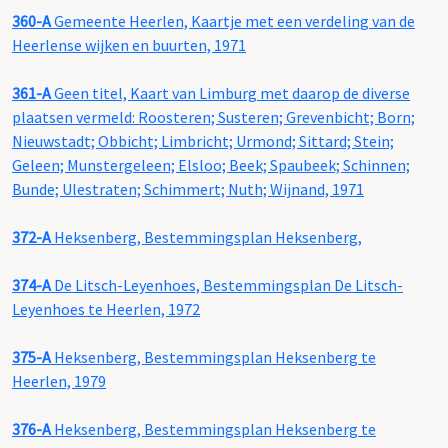
360-A
Gemeente Heerlen, Kaartje met een verdeling van de
Heerlense wijken en buurten, 1971
361-A
Geen titel, Kaart van Limburg met daarop de diverse
plaatsen vermeld: Roosteren; Susteren; Grevenbicht; Born;
Nieuwstadt; Obbicht; Limbricht; Urmond; Sittard; Stein;
Geleen; Munstergeleen; Elsloo; Beek; Spaubeek; Schinnen;
Bunde; Ulestraten; Schimmert; Nuth; Wijnand, 1971
372-A
Heksenberg, Bestemmingsplan Heksenberg,
374-A
De Litsch-Leyenhoes, Bestemmingsplan De Litsch-
Leyenhoes te Heerlen, 1972
375-A
Heksenberg, Bestemmingsplan Heksenberg te
Heerlen, 1979
376-A
Heksenberg, Bestemmingsplan Heksenberg te