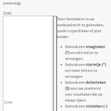
zoekvraag.
Zoek
Door leestekens in uw
zoekopdracht te gebruiken,
zoekt u specifieker of juist
breder:
Gebruik een
vraagteken
(?)
om één letter te
vervangen.
Gebruik een
sterretje (*)
om meer letters te
vervangen.
Gebruik een
dollarteken
($)
voor uw zoekterm
voor resultaten die op
elkaar lijken.
Gebruik een
minteken (-)