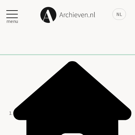
NL
menu