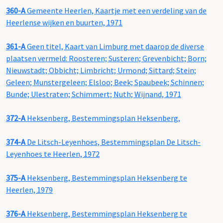
360-A
Gemeente Heerlen, Kaartje met een verdeling van de
Heerlense wijken en buurten, 1971
361-A
Geen titel, Kaart van Limburg met daarop de diverse
plaatsen vermeld: Roosteren; Susteren; Grevenbicht; Born;
Nieuwstadt; Obbicht; Limbricht; Urmond; Sittard; Stein;
Geleen; Munstergeleen; Elsloo; Beek; Spaubeek; Schinnen;
Bunde; Ulestraten; Schimmert; Nuth; Wijnand, 1971
372-A
Heksenberg, Bestemmingsplan Heksenberg,
374-A
De Litsch-Leyenhoes, Bestemmingsplan De Litsch-
Leyenhoes te Heerlen, 1972
375-A
Heksenberg, Bestemmingsplan Heksenberg te
Heerlen, 1979
376-A
Heksenberg, Bestemmingsplan Heksenberg te