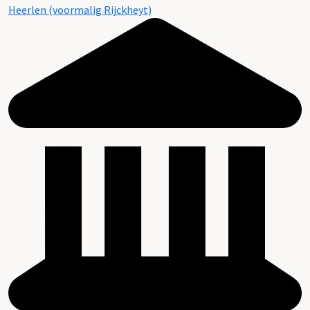
Heerlen (voormalig Rijckheyt)