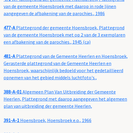
van de gemeente Hoensbroek met daarop in rode lijnen
aangegeven de afbakening van de parochies., 1986
477-A
Plattegrond der gemeente Hoensbroek, Plattegrond
van de gemeente Hoensbroek met op 2 van de 3 exemplaren
een afbakening van de parochies., 1945 (ca)
481-A
Plattegrond van de Gemeente Heerlen en Hoensbroek,
Gerasterde plattegrond van de Gemeente Heerlen en
Hoensbroek, waarschijnlijk bedoeld voor het gedetaillieerd
opnemen van het gebied middels luchtfoto's.,
388-A-01
Algemeen Plan Van Uitbreiding der Gemeente
Heerlen, Plattegrond met daarop aangegeven het algemeen
plan van uitbreiding der gemeente Heerlen,
391-A-1
Hoensbroek, Hoensbroek e.o., 1966