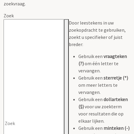
zoekvraag.
Zoek
Door leestekens in uw
zoekopdracht te gebruiken,
zoekt u specifieker of juist
breder:
Gebruik een
vraagteken
(?)
om één letter te
vervangen.
Gebruik een
sterretje (*)
om meer letters te
vervangen.
Gebruik een
dollarteken
($)
voor uw zoekterm
voor resultaten die op
elkaar lijken.
Gebruik een
minteken (-)