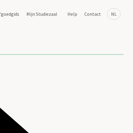
fgoedgids
Mijn Studiezaal
Help
Contact
NL