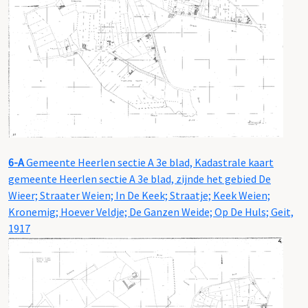
6-A
Gemeente Heerlen sectie A 3e blad, Kadastrale kaart
gemeente Heerlen sectie A 3e blad, zijnde het gebied De
Wieer; Straater Weien; In De Keek; Straatje; Keek Weien;
Kronemig; Hoever Veldje; De Ganzen Weide; Op De Huls; Geit,
1917