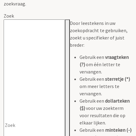
zoekvraag.
Zoek
Door leestekens in uw
zoekopdracht te gebruiken,
zoekt u specifieker of juist
breder:
Gebruik een
vraagteken
(?)
om één letter te
vervangen.
Gebruik een
sterretje (*)
om meer letters te
vervangen.
Gebruik een
dollarteken
($)
voor uw zoekterm
voor resultaten die op
elkaar lijken.
Gebruik een
minteken (-)