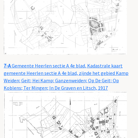
7-A
Gemeente Heerlen sectie A 4e blad, Kadastrale kaart
gemeente Heerlen sectie A 4e blad, zijnde het gebied Kamp
Weiden; Geit; Hei Kamp; Ganzenweiden; Op De Geit; Op
Koblens; Ter Mingen; In De Graven en Litsch, 1917