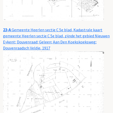
23-A
Gemeente Heerlen sectie C 5e blad, Kadastrale kaart
gemeente Heerlen sectie C 5e blad, zijnde het gebied Nieuwen
Eykent; Douvenraad; Geleen; Aan Den Koekskoeksweg;
Douvenraadsch Veldje, 1917