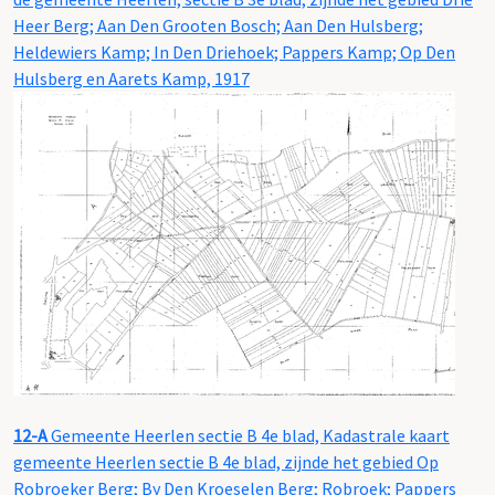
Heer Berg; Aan Den Grooten Bosch; Aan Den Hulsberg;
Heldewiers Kamp; In Den Driehoek; Pappers Kamp; Op Den
Hulsberg en Aarets Kamp, 1917
12-A
Gemeente Heerlen sectie B 4e blad, Kadastrale kaart
gemeente Heerlen sectie B 4e blad, zijnde het gebied Op
Robroeker Berg; By Den Kroeselen Berg; Robroek; Pappers