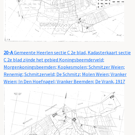
20-A
Gemeente Heerlen sectie C 2e blad, Kadasterkaart sectie
C 2e blad zijnde het gebied Koningsbeemderveld;
Morgenkoningsbeemden; Kopkesmolen; Schmitzer Weien;
Renemig; Schmitzerveld; De Schmitz; Molen Weien; Vranker
Weien; In Den Hoefnagel; Vranker Beemden; De Vrank, 1917