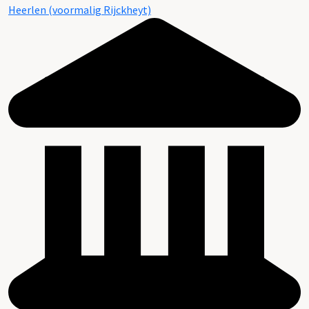
Heerlen (voormalig Rijckheyt)