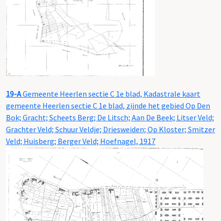
19-A
Gemeente Heerlen sectie C 1e blad, Kadastrale kaart
gemeente Heerlen sectie C 1e blad, zijnde het gebied Op Den
Bok; Gracht; Scheets Berg; De Litsch; Aan De Beek; Litser Veld;
Grachter Veld; Schuur Veldje; Driesweiden; Op Kloster; Smitzer
Veld; Huisberg; Berger Veld; Hoefnagel, 1917