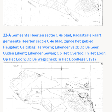
22-A
Gemeente Heerlen sectie C 4e blad, Kadastrale kaart
gemeente Heerlen sectie C 4e blad, zijnde het gebied
Heugden; Geitsbag; Terworm; Eikender Veld; Op De Geer;
Ouden Eikent; Eikender Gewan; Op Het Overloo; In Het Loon;
Op Het Loon; Op De Wegscheid; In Het Doodleger, 1917