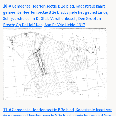
10-A
Gemeente Heerlen sectie B 2e blad, Kadastrale kaart
gemeente Heerlen sectie B 2e blad, zijnde het gebied Einde;
Schryversheide; In De Slak; Versiliënbosch; Den Grooten
Bosch; Op De Half Kan; Aan De Vrie Heide, 1917
11-A
Gemeente Heerlen sectie B 3e blad, Kadastrale kaart van
de gemeente Heerlen, sectie B 3e blad, zijnde het gebied Drie