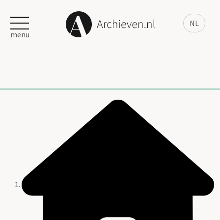
NL
menu