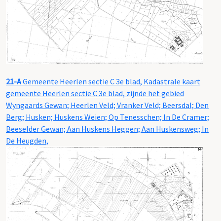
21-A
Gemeente Heerlen sectie C 3e blad, Kadastrale kaart
gemeente Heerlen sectie C 3e blad, zijnde het gebied
Wyngaards Gewan; Heerlen Veld; Vranker Veld; Beersdal; Den
Berg; Husken; Huskens Weien; Op Tenesschen; In De Cramer;
Beeselder Gewan; Aan Huskens Heggen; Aan Huskensweg; In
De Heugden,