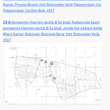
Kamp; Pronse Broek; Het Robroeker Veld; Pappersjans; Op
Pappersjans; Op Den Bok, 1917
13-A
Gemeente Heerlen sectie B 5e blad, Kadastrale kaart
gemeente Heerlen sectie B 5e blad, zijnde het gebied Helde
Wiers Kamp; Robroek; Robroek Berg; Het Robroeker Veld,
1917