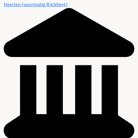
Heerlen (voormalig Rijckheyt)