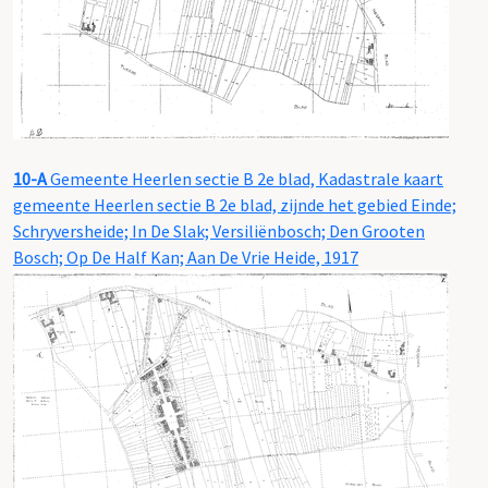
10-A
Gemeente Heerlen sectie B 2e blad, Kadastrale kaart
gemeente Heerlen sectie B 2e blad, zijnde het gebied Einde;
Schryversheide; In De Slak; Versiliënbosch; Den Grooten
Bosch; Op De Half Kan; Aan De Vrie Heide, 1917