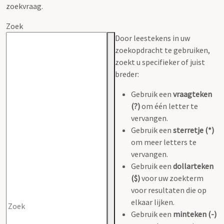
zoekvraag.
Zoek
Door leestekens in uw
zoekopdracht te gebruiken,
zoekt u specifieker of juist
breder:
Gebruik een
vraagteken
(?)
om één letter te
vervangen.
Gebruik een
sterretje (*)
om meer letters te
vervangen.
Gebruik een
dollarteken
($)
voor uw zoekterm
voor resultaten die op
elkaar lijken.
Gebruik een
minteken (-)