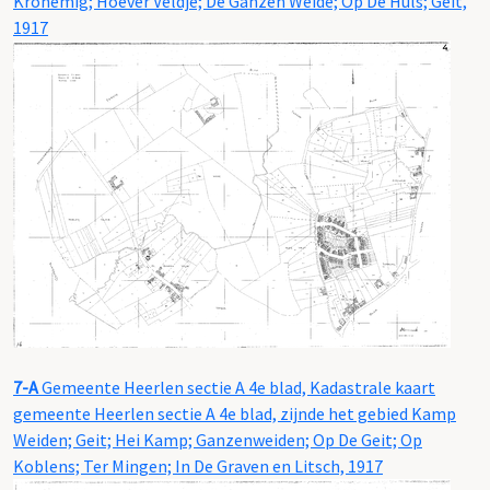
Kronemig; Hoever Veldje; De Ganzen Weide; Op De Huls; Geit,
1917
7-A
Gemeente Heerlen sectie A 4e blad, Kadastrale kaart
gemeente Heerlen sectie A 4e blad, zijnde het gebied Kamp
Weiden; Geit; Hei Kamp; Ganzenweiden; Op De Geit; Op
Koblens; Ter Mingen; In De Graven en Litsch, 1917