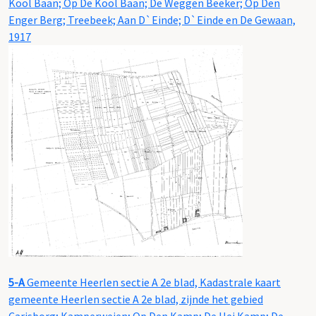
Kool Baan; Op De Kool Baan; De Weggen Beeker; Op Den
Enger Berg; Treebeek; Aan D`Einde; D`Einde en De Gewaan,
1917
5-A
Gemeente Heerlen sectie A 2e blad, Kadastrale kaart
gemeente Heerlen sectie A 2e blad, zijnde het gebied