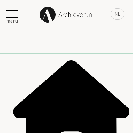
NL
menu