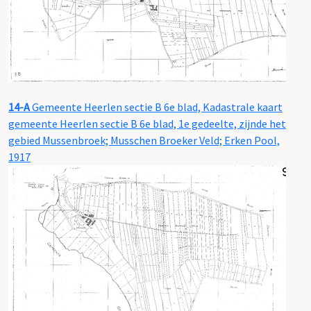
14-A
Gemeente Heerlen sectie B 6e blad, Kadastrale kaart
gemeente Heerlen sectie B 6e blad, 1e gedeelte, zijnde het
gebied Mussenbroek; Musschen Broeker Veld; Erken Pool,
1917