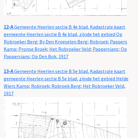
12-A
Gemeente Heerlen sectie B 4e blad, Kadastrale kaart
gemeente Heerlen sectie B 4e blad, zijnde het gebied Op
Robroeker Berg; By Den Kroeselen Berg; Robroek; Pappers
Kamp; Pronse Broek; Het Robroeker Veld; Pappersjans; Op
Pappersjans; Op Den Bok, 1917
13-A
Gemeente Heerlen sectie B 5e blad, Kadastrale kaart
gemeente Heerlen sectie B 5e blad, zijnde het gebied Helde
Wiers Kamp; Robroek; Robroek Berg; Het Robroeker Veld,
1917