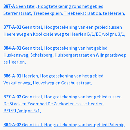
387-A
Geen titel, Hoogtetekening rond het gebied
Sterrenstraat, Treebeekplein, Treebeekstraat c.a. te Heerlen,
377-A-01
Geen titel, Hoogtetekening van een gebied tussen
Heerenweg en Koolkoelenweg te Heerlen B/1/EO/volgnr. 3/1,
384-A-01
Geen titel, Hoogtetekening van het gebied
Huskensweg, Schelsberg, Huisbergerstraat en Wijngaardsweg
te Heerlen,
386-A-01
Heerlen, Hoogtetekening van het gebied
Voskuilenweg, Heuvelweg en Gasthuisstraat,
377-A-02
Geen titel, Hoogtetekening van het gebied tussen
De Stack en Zwembad De Zeekoelen c.a. te Heerlen
B/1/EL/volgnr. 3/1,
384-A-02
Geen titel, Hoogtetekening van het gebied Palemig