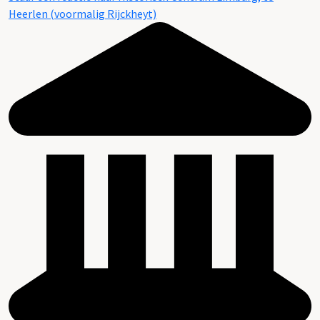
Heerlen (voormalig Rijckheyt)