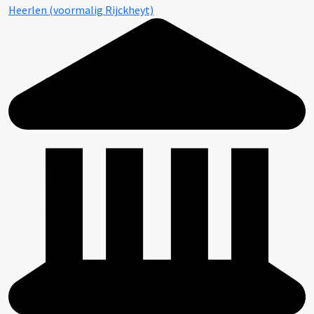
Heerlen (voormalig Rijckheyt)