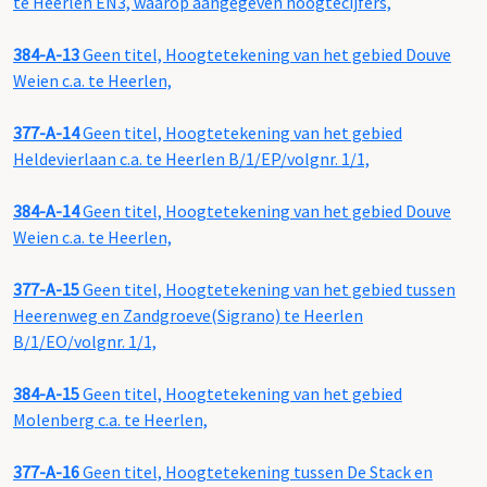
te Heerlen EN3, waarop aangegeven hoogtecijfers,
384-A-13
Geen titel, Hoogtetekening van het gebied Douve
Weien c.a. te Heerlen,
377-A-14
Geen titel, Hoogtetekening van het gebied
Heldevierlaan c.a. te Heerlen B/1/EP/volgnr. 1/1,
384-A-14
Geen titel, Hoogtetekening van het gebied Douve
Weien c.a. te Heerlen,
377-A-15
Geen titel, Hoogtetekening van het gebied tussen
Heerenweg en Zandgroeve(Sigrano) te Heerlen
B/1/EO/volgnr. 1/1,
384-A-15
Geen titel, Hoogtetekening van het gebied
Molenberg c.a. te Heerlen,
377-A-16
Geen titel, Hoogtetekening tussen De Stack en