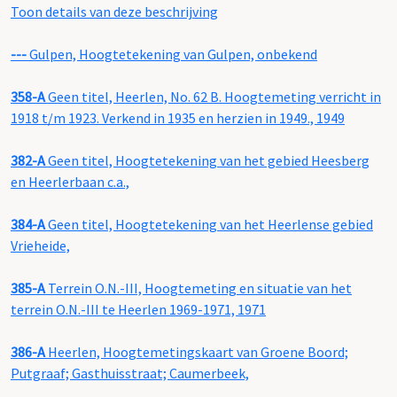
Toon details van deze beschrijving
---
Gulpen, Hoogtetekening van Gulpen, onbekend
358-A
Geen titel, Heerlen, No. 62 B. Hoogtemeting verricht in
1918 t/m 1923. Verkend in 1935 en herzien in 1949., 1949
382-A
Geen titel, Hoogtetekening van het gebied Heesberg
en Heerlerbaan c.a.,
384-A
Geen titel, Hoogtetekening van het Heerlense gebied
Vrieheide,
385-A
Terrein O.N.-III, Hoogtemeting en situatie van het
terrein O.N.-III te Heerlen 1969-1971, 1971
386-A
Heerlen, Hoogtemetingskaart van Groene Boord;
Putgraaf; Gasthuisstraat; Caumerbeek,