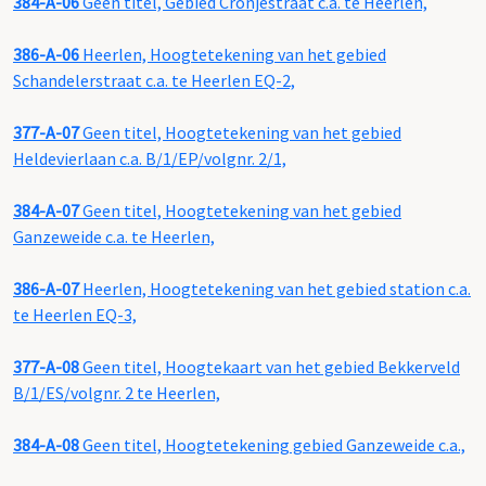
384-A-06
Geen titel, Gebied Cronjéstraat c.a. te Heerlen,
386-A-06
Heerlen, Hoogtetekening van het gebied
Schandelerstraat c.a. te Heerlen EQ-2,
377-A-07
Geen titel, Hoogtetekening van het gebied
Heldevierlaan c.a. B/1/EP/volgnr. 2/1,
384-A-07
Geen titel, Hoogtetekening van het gebied
Ganzeweide c.a. te Heerlen,
386-A-07
Heerlen, Hoogtetekening van het gebied station c.a.
te Heerlen EQ-3,
377-A-08
Geen titel, Hoogtekaart van het gebied Bekkerveld
B/1/ES/volgnr. 2 te Heerlen,
384-A-08
Geen titel, Hoogtetekening gebied Ganzeweide c.a.,