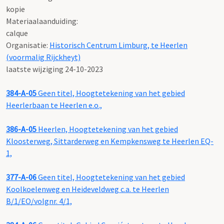
kopie
Materiaalaanduiding:
calque
Organisatie:
Historisch Centrum Limburg, te Heerlen
(voormalig Rijckheyt)
laatste wijziging 24-10-2023
384-A-05
Geen titel, Hoogtetekening van het gebied
Heerlerbaan te Heerlen e.o.,
386-A-05
Heerlen, Hoogtetekening van het gebied
Kloosterweg, Sittarderweg en Kempkensweg te Heerlen EQ-
1,
377-A-06
Geen titel, Hoogtetekening van het gebied
Koolkoelenweg en Heideveldweg c.a. te Heerlen
B/1/EO/volgnr. 4/1,