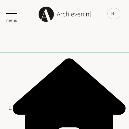
NL
menu