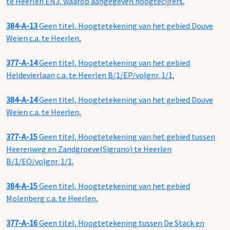
te Heerlen EN3, waarop aangegeven hoogtecijfers,
384-A-13
Geen titel, Hoogtetekening van het gebied Douve
Weien c.a. te Heerlen,
377-A-14
Geen titel, Hoogtetekening van het gebied
Heldevierlaan c.a. te Heerlen B/1/EP/volgnr. 1/1,
384-A-14
Geen titel, Hoogtetekening van het gebied Douve
Weien c.a. te Heerlen,
377-A-15
Geen titel, Hoogtetekening van het gebied tussen
Heerenweg en Zandgroeve(Sigrano) te Heerlen
B/1/EO/volgnr. 1/1,
384-A-15
Geen titel, Hoogtetekening van het gebied
Molenberg c.a. te Heerlen,
377-A-16
Geen titel, Hoogtetekening tussen De Stack en