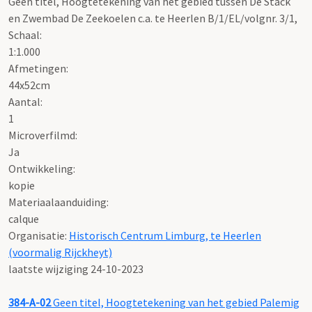
Geen titel, Hoogtetekening van het gebied tussen De Stack
en Zwembad De Zeekoelen c.a. te Heerlen B/1/EL/volgnr. 3/1,
Schaal
:
1:1.000
Afmetingen:
44x52cm
Aantal:
1
Microverfilmd:
Ja
Ontwikkeling:
kopie
Materiaalaanduiding:
calque
Organisatie:
Historisch Centrum Limburg, te Heerlen
(voormalig Rijckheyt)
laatste wijziging 24-10-2023
384-A-02
Geen titel, Hoogtetekening van het gebied Palemig