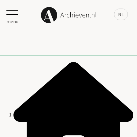
NL
menu