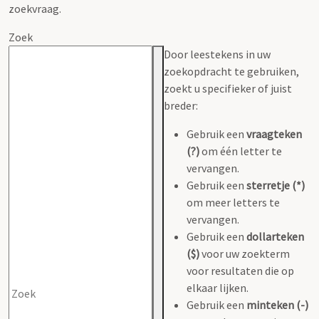
zoekvraag.
Zoek
Door leestekens in uw
zoekopdracht te gebruiken,
zoekt u specifieker of juist
breder:
Gebruik een
vraagteken
(?)
om één letter te
vervangen.
Gebruik een
sterretje (*)
om meer letters te
vervangen.
Gebruik een
dollarteken
($)
voor uw zoekterm
voor resultaten die op
elkaar lijken.
Gebruik een
minteken (-)