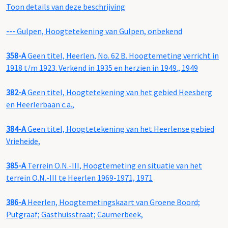
Toon details van deze beschrijving
---
Gulpen, Hoogtetekening van Gulpen, onbekend
358-A
Geen titel, Heerlen, No. 62 B. Hoogtemeting verricht in
1918 t/m 1923. Verkend in 1935 en herzien in 1949., 1949
382-A
Geen titel, Hoogtetekening van het gebied Heesberg
en Heerlerbaan c.a.,
384-A
Geen titel, Hoogtetekening van het Heerlense gebied
Vrieheide,
385-A
Terrein O.N.-III, Hoogtemeting en situatie van het
terrein O.N.-III te Heerlen 1969-1971, 1971
386-A
Heerlen, Hoogtemetingskaart van Groene Boord;
Putgraaf; Gasthuisstraat; Caumerbeek,