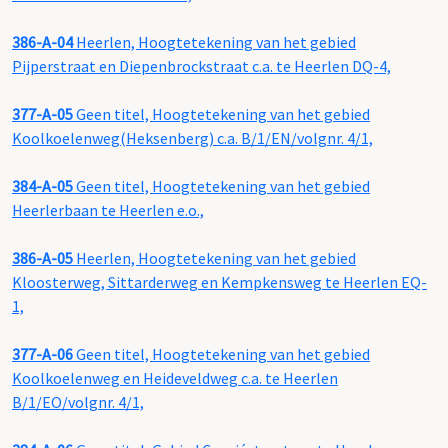
386-A-04
Heerlen, Hoogtetekening van het gebied
Pijperstraat en Diepenbrockstraat c.a. te Heerlen DQ-4,
377-A-05
Geen titel, Hoogtetekening van het gebied
Koolkoelenweg(Heksenberg) c.a. B/1/EN/volgnr. 4/1,
384-A-05
Geen titel, Hoogtetekening van het gebied
Heerlerbaan te Heerlen e.o.,
386-A-05
Heerlen, Hoogtetekening van het gebied
Kloosterweg, Sittarderweg en Kempkensweg te Heerlen EQ-
1,
377-A-06
Geen titel, Hoogtetekening van het gebied
Koolkoelenweg en Heideveldweg c.a. te Heerlen
B/1/EO/volgnr. 4/1,