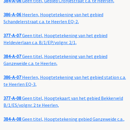
384-A-06
Geen titel, Gebied Cronjéstraat c.a. te Heerlen,
386-A-06
Heerlen, Hoogtetekening van het gebied
Schandelerstraat c.a. te Heerlen EQ-2,
377-A-07
Geen titel, Hoogtetekening van het gebied
Heldevierlaan c.a. B/1/EP/volgnr. 2/1,
384-A-07
Geen titel, Hoogtetekening van het gebied
Ganzeweide c.a. te Heerlen,
386-A-07
Heerlen, Hoogtetekening van het gebied station c.a.
te Heerlen EQ-3,
377-A-08
Geen titel, Hoogtekaart van het gebied Bekkerveld
B/1/ES/volgnr. 2 te Heerlen,
384-A-08
Geen titel, Hoogtetekening gebied Ganzeweide c.a.,