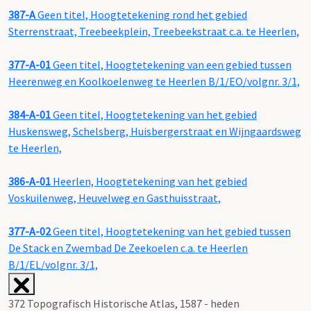
387-A
Geen titel, Hoogtetekening rond het gebied
Sterrenstraat, Treebeekplein, Treebeekstraat c.a. te Heerlen,
377-A-01
Geen titel, Hoogtetekening van een gebied tussen
Heerenweg en Koolkoelenweg te Heerlen B/1/EO/volgnr. 3/1,
384-A-01
Geen titel, Hoogtetekening van het gebied
Huskensweg, Schelsberg, Huisbergerstraat en Wijngaardsweg
te Heerlen,
386-A-01
Heerlen, Hoogtetekening van het gebied
Voskuilenweg, Heuvelweg en Gasthuisstraat,
377-A-02
Geen titel, Hoogtetekening van het gebied tussen
De Stack en Zwembad De Zeekoelen c.a. te Heerlen
B/1/EL/volgnr. 3/1,
372 Topografisch Historische Atlas, 1587 - heden