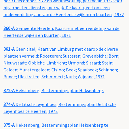
per 31 december 1972 en werkbevolking per medio 1972 voor
nijverheid en diensten, per wijk. De kaart geeft ook een
onderverdeling aan van de Heerlense wijken en buurten., 1972
360-A
Gemeente Heerlen, Kaartje met een verdeling van de
Heerlense wijken en buurten, 1971
361-A
Geen titel, Kaart van Limburg met daarop de diverse
plaatsen vermeld: Roosteren; Susteren; Grevenbicht; Born;
Nieuwstadt; Obbicht; Limbricht; Urmond; Sittard; Stein;
Geleen; Munstergeleen; Elsloo; Beek; Spaubeek; Schinnen;
Bunde; Ulestraten; Schimmert; Nuth; Wijnand, 1971
372-A
Heksenberg, Bestemmingsplan Heksenberg,
374-A
De Litsch-Leyenhoes, Bestemmingsplan De Litsch-
Leyenhoes te Heerlen, 1972
375-A
Heksenberg, Bestemmingsplan Heksenberg te