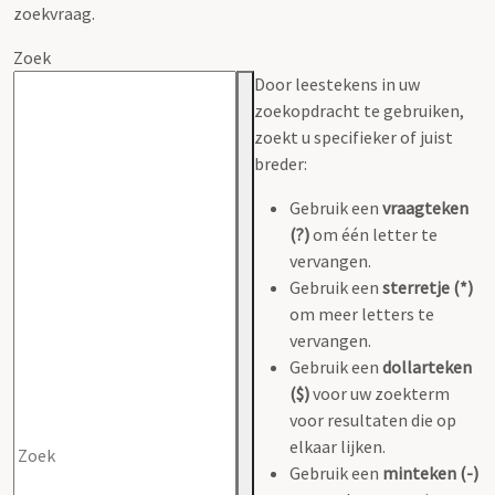
zoekvraag.
Zoek
Door leestekens in uw
zoekopdracht te gebruiken,
zoekt u specifieker of juist
breder:
Gebruik een
vraagteken
(?)
om één letter te
vervangen.
Gebruik een
sterretje (*)
om meer letters te
vervangen.
Gebruik een
dollarteken
($)
voor uw zoekterm
voor resultaten die op
elkaar lijken.
Gebruik een
minteken (-)