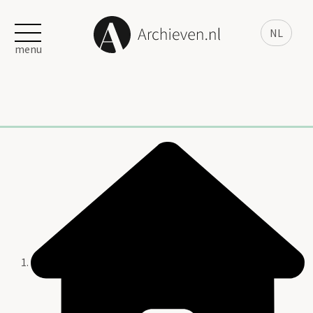
NL
menu