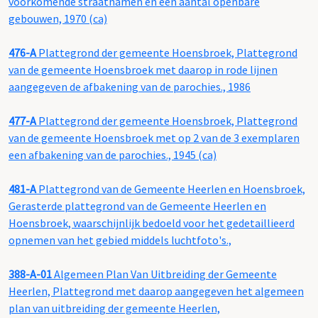
voorkomende straatnamen en een aantal openbare
gebouwen, 1970 (ca)
476-A
Plattegrond der gemeente Hoensbroek, Plattegrond
van de gemeente Hoensbroek met daarop in rode lijnen
aangegeven de afbakening van de parochies., 1986
477-A
Plattegrond der gemeente Hoensbroek, Plattegrond
van de gemeente Hoensbroek met op 2 van de 3 exemplaren
een afbakening van de parochies., 1945 (ca)
481-A
Plattegrond van de Gemeente Heerlen en Hoensbroek,
Gerasterde plattegrond van de Gemeente Heerlen en
Hoensbroek, waarschijnlijk bedoeld voor het gedetaillieerd
opnemen van het gebied middels luchtfoto's.,
388-A-01
Algemeen Plan Van Uitbreiding der Gemeente
Heerlen, Plattegrond met daarop aangegeven het algemeen
plan van uitbreiding der gemeente Heerlen,