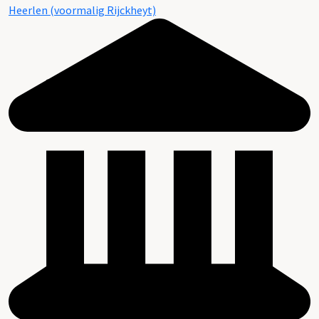
Heerlen (voormalig Rijckheyt)