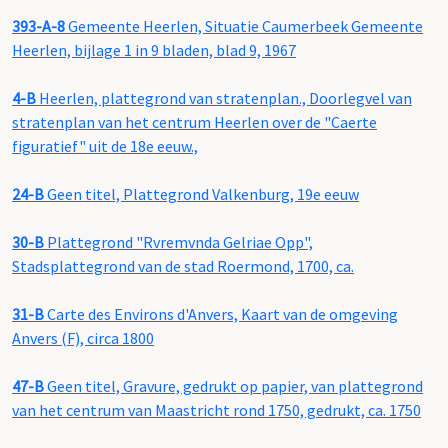
393-A-8
Gemeente Heerlen, Situatie Caumerbeek Gemeente
Heerlen, bijlage 1 in 9 bladen, blad 9, 1967
4-B
Heerlen, plattegrond van stratenplan., Doorlegvel van
stratenplan van het centrum Heerlen over de "Caerte
figuratief" uit de 18e eeuw.,
24-B
Geen titel, Plattegrond Valkenburg, 19e eeuw
30-B
Plattegrond "Rvremvnda Gelriae Opp",
Stadsplattegrond van de stad Roermond, 1700, ca.
31-B
Carte des Environs d'Anvers, Kaart van de omgeving
Anvers (F), circa 1800
47-B
Geen titel, Gravure, gedrukt op papier, van plattegrond
van het centrum van Maastricht rond 1750, gedrukt, ca. 1750