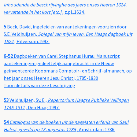
inhoudende de beschrijvinghe des jaers onses Heeren 1624,
vervattende in het kort [etc.]
, z.pl..1624.
5
Beck, David, ingeleid en van aantekeningen voorzien door
S.E. Veldhuijzen,
Spiegel van mijn leven. Een Haags dagboek uit
1624
, Hilversum.1993.
6-52
Dagboeken van Carel Stephanus Hurau. Manuscript
aantekeningen gedeeltelijk aangebracht in de Nieuw
geinventeerde Koopmans Comptoir- en Schrijf-almanach, op
het jaar onses Heeren Jesu Christi, 1785-1830
Toon details van deze beschrijving
53
Veldhuijzen, Sv. E.,
Repertorium Haagse Publieke Veilingen
1745-1811
, Den Haag 1997.
54
Catalogus van de boeken uit de nagelaten erfenis van Saul
Halevi, geveild op 18 augustus 1786
, Amsterdam.1786.