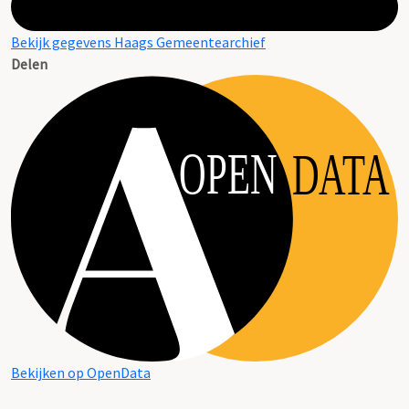
Bekijk gegevens Haags Gemeentearchief
Delen
OPEN
DATA
Bekijken op OpenData