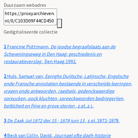
Duurzaam webadres
Gedigitaliseerde collectie
1
Francine Püttmann,
De joodse begraafplaats aan de
Scheveningseweg in Den Haag: geschiedenis en
restauratieverslag
, Den Haag.1992.
2
Huls, Samuel van,
Eenighe Duijtsche, Latijnsche, Engelsche
ende Fransche annotatien bestaende in verscheijde leeringen,
vragen ende antwoorden, raedsels, gedenckwaerdige
spreucken, oock kluchten, spreeckwoorden bedriegerijen,
botticheit en fijne en grove storien
, z.pl..z.j..
3
De Zaak Jut 1872 dec 15 - 1878 juni 13
, z.pl..1872-1878.
4
Beck van Cölln, David,
Journael ofte dagh-historie