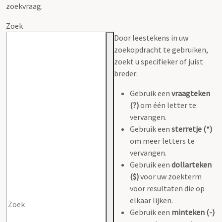
zoekvraag.
Zoek
Door leestekens in uw
zoekopdracht te gebruiken,
zoekt u specifieker of juist
breder:
Gebruik een
vraagteken
(?)
om één letter te
vervangen.
Gebruik een
sterretje (*)
om meer letters te
vervangen.
Gebruik een
dollarteken
($)
voor uw zoekterm
voor resultaten die op
elkaar lijken.
Gebruik een
minteken (-)