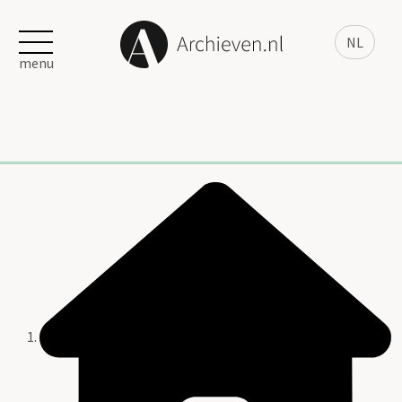
NL
menu