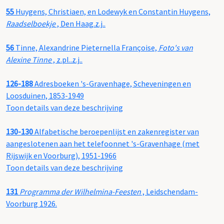
55
Huygens, Christiaen, en Lodewyk en Constantin Huygens,
Raadselboekje
, Den Haag.z.j..
56
Tinne, Alexandrine Pieternella Françoise,
Foto's van
Alexine Tinne
, z.pl..z.j..
126-188
Adresboeken 's-Gravenhage, Scheveningen en
Loosduinen, 1853-1949
Toon details van deze beschrijving
130-130
Alfabetische beroepenlijst en zakenregister van
aangeslotenen aan het telefoonnet 's-Gravenhage (met
Rijswijk en Voorburg), 1951-1966
Toon details van deze beschrijving
131
Programma der Wilhelmina-Feesten
, Leidschendam-
Voorburg 1926.