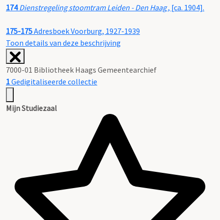
174
Dienstregeling stoomtram Leiden - Den Haag
, [ca. 1904].
175-175
Adresboek Voorburg, 1927-1939
Toon details van deze beschrijving
7000-01 Bibliotheek Haags Gemeentearchief
1
Gedigitaliseerde collectie
Mijn Studiezaal