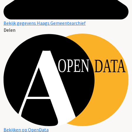
Bekijk gegevens Haags Gemeentearchief
Delen
OPEN
DATA
Bekijken op OpenData