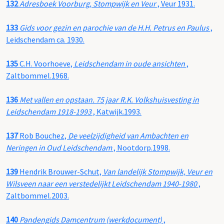
132
Adresboek Voorburg, Stompwijk en Veur
, Veur 1931.
133
Gids voor gezin en parochie van de H.H. Petrus en Paulus
,
Leidschendam ca. 1930.
135
C.H. Voorhoeve,
Leidschendam in oude ansichten
,
Zaltbommel.1968.
136
Met vallen en opstaan. 75 jaar R.K. Volkshuisvesting in
Leidschendam 1918-1993
, Katwijk.1993.
137
Rob Bouchez,
De veelzijdigheid van Ambachten en
Neringen in Oud Leidschendam
, Nootdorp.1998.
139
Hendrik Brouwer-Schut,
Van landelijk Stompwijk, Veur en
Wilsveen naar een verstedelijkt Leidschendam 1940-1980
,
Zaltbommel.2003.
140
Pandengids Damcentrum (werkdocument)
,