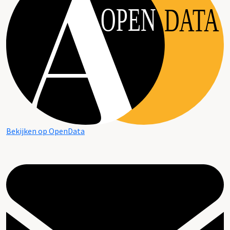
OPEN
DATA
Bekijken op OpenData