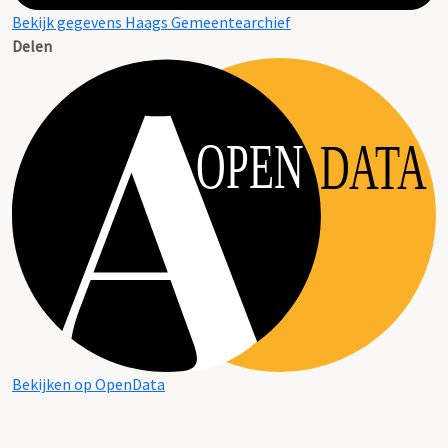
Bekijk gegevens Haags Gemeentearchief
Delen
OPEN
DATA
Bekijken op OpenData