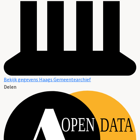
Bekijk gegevens Haags Gemeentearchief
Delen
OPEN
DATA