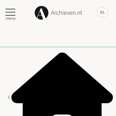
NL
menu