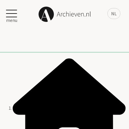
NL
menu