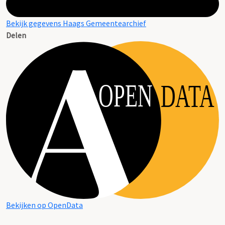
Bekijk gegevens Haags Gemeentearchief
Delen
OPEN
DATA
Bekijken op OpenData