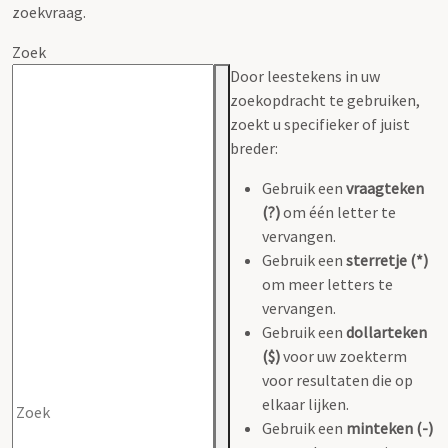
zoekvraag.
Zoek
Door leestekens in uw
zoekopdracht te gebruiken,
zoekt u specifieker of juist
breder:
Gebruik een
vraagteken
(?)
om één letter te
vervangen.
Gebruik een
sterretje (*)
om meer letters te
vervangen.
Gebruik een
dollarteken
($)
voor uw zoekterm
voor resultaten die op
elkaar lijken.
Gebruik een
minteken (-)