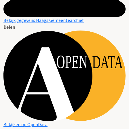
Bekijk gegevens Haags Gemeentearchief
Delen
OPEN
DATA
Bekijken op OpenData