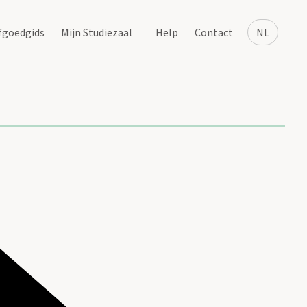
fgoedgids
Mijn Studiezaal
Help
Contact
NL