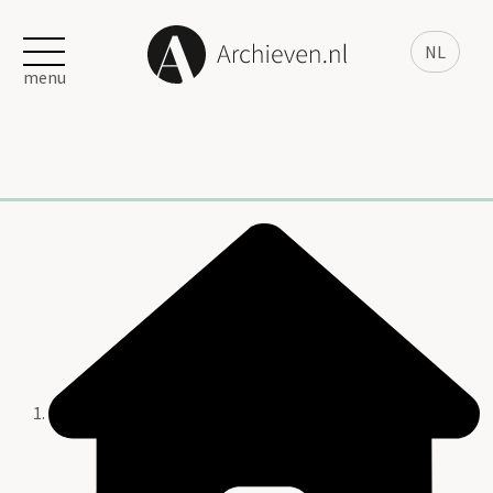
NL
menu