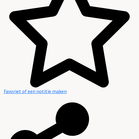
Plaatsingslijst
Favoriet of een notitie maken