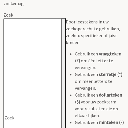
zoekvraag.
Zoek
Door leestekens in uw
zoekopdracht te gebruiken,
zoekt u specifieker of juist
breder:
Gebruik een
vraagteken
(?)
om één letter te
vervangen.
Gebruik een
sterretje (*)
om meer letters te
vervangen.
Gebruik een
dollarteken
($)
voor uw zoekterm
voor resultaten die op
elkaar lijken.
Gebruik een
minteken (-)