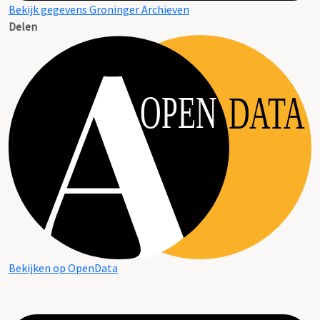
Bekijk gegevens Groninger Archieven
Delen
OPEN
DATA
Bekijken op OpenData