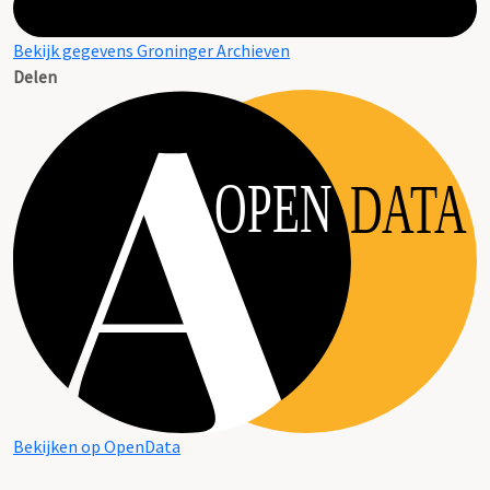
Bekijk gegevens Groninger Archieven
Delen
OPEN
DATA
Bekijken op OpenData