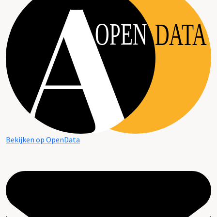
OPEN
DATA
Bekijken op OpenData