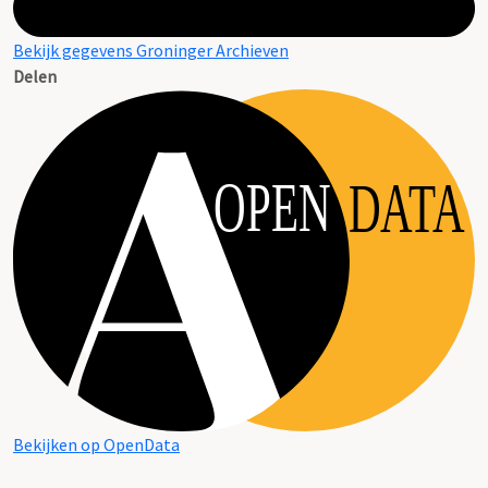
Bekijk gegevens Groninger Archieven
Delen
OPEN
DATA
Bekijken op OpenData