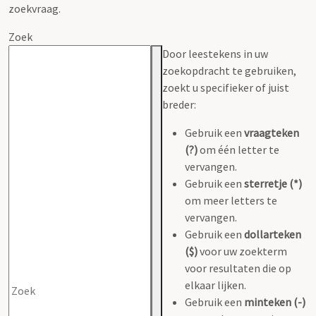
zoekvraag.
Zoek
Door leestekens in uw
zoekopdracht te gebruiken,
zoekt u specifieker of juist
breder:
Gebruik een
vraagteken
(?)
om één letter te
vervangen.
Gebruik een
sterretje (*)
om meer letters te
vervangen.
Gebruik een
dollarteken
($)
voor uw zoekterm
voor resultaten die op
elkaar lijken.
Gebruik een
minteken (-)