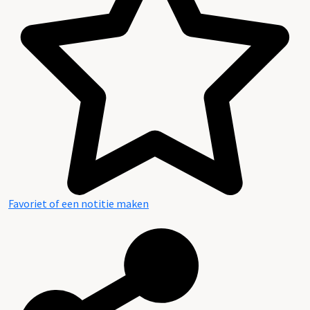
Plaatsingslijst
Favoriet of een notitie maken