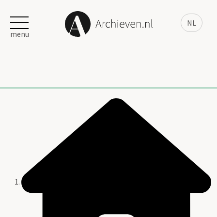
NL
menu